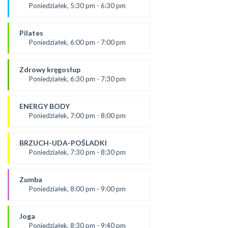
Żaneta
Poniedziałek, 5:30 pm - 6:30 pm
*Zajęcia dla dorosłych i dzieci
prowadząca:
SALA 2
Aneta J.
Pilates
SALA 1
Poniedziałek, 6:00 pm - 7:00 pm
prowadząca:
Żaneta
Zdrowy kręgosłup
*Zajęcia dla dorosłych i dzieci
Poniedziałek, 6:30 pm - 7:30 pm
SALA 2
Prowadząca:
Ania
ENERGY BODY
*Zajęcia dla dorosłych i dzieci
Poniedziałek, 7:00 pm - 8:00 pm
SALA 1
prowadząca:
Karolina
BRZUCH-UDA-POŚLADKI
SALA 2
Poniedziałek, 7:30 pm - 8:30 pm
prowadząca:
Kasia W.
Zumba
SALA 1
Poniedziałek, 8:00 pm - 9:00 pm
prowadząca :
Ola P.
Joga
*Zajęcia dla dorosłych i dzieci
Poniedziałek, 8:30 pm - 9:40 pm