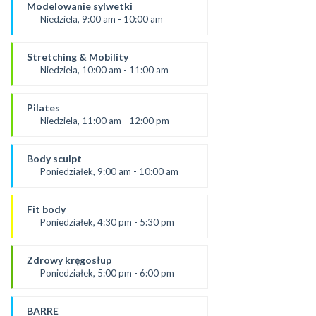
Aneta
Modelowanie sylwetki
*Zajęcia dla dorosłych i dzieci
Niedziela, 9:00 am - 10:00 am
SALA 1
prowadząca:
Aneta J
Stretching & Mobility
SALA 1
Niedziela, 10:00 am - 11:00 am
prowadząca:
Aneta J
Pilates
*Zajęcia dla dorosłych i dzieci
Niedziela, 11:00 am - 12:00 pm
SALA 1
prowadząca:
Żaneta
Body sculpt
SALA 1
Poniedziałek, 9:00 am - 10:00 am
Prowadząca:
Aneta
Fit body
SALA 1
Poniedziałek, 4:30 pm - 5:30 pm
prowadząca:
Justyna
Zdrowy kręgosłup
*Zajęcia dla dorosłych i dzieci
Poniedziałek, 5:00 pm - 6:00 pm
SALA 1
od 2.09.24
prowadząca:
BARRE