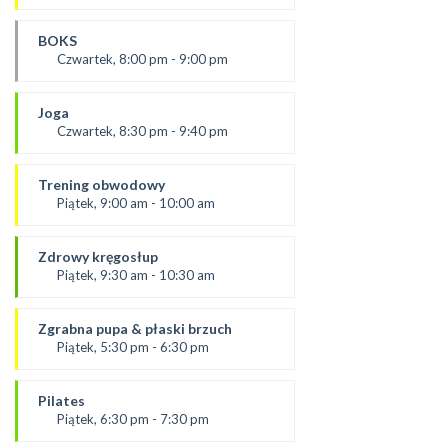
SALA 2
Prowadząca:
Aneta J
BOKS
SALA 1
Czwartek, 8:00 pm - 9:00 pm
prowadzący:
Mateusz
Joga
SALA 2
Czwartek, 8:30 pm - 9:40 pm
prowądzaca:
Dominika
Trening obwodowy
SALA 1
Piątek, 9:00 am - 10:00 am
Prowadząca:
Aneta J
Zdrowy kręgosłup
SALA 1
Piątek, 9:30 am - 10:30 am
od 6.09.24
prowadząca:
Zgrabna pupa & płaski brzuch
Żaneta
Piątek, 5:30 pm - 6:30 pm
*Zajęcia dla dorosłych i dzieci
Prowadząca:
SALA 2
Ola
Pilates
SALA 1
Piątek, 6:30 pm - 7:30 pm