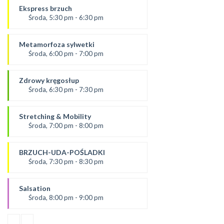
Ola P
Ekspress brzuch
*Zajęcia dla dorosłych i dzieci
Środa, 5:30 pm - 6:30 pm
SALA 2
prowadząca:
Ola B.
Metamorfoza sylwetki
*Zajęcia dla dorosłych i dzieci
Środa, 6:00 pm - 7:00 pm
SALA 1
prowadząca:
Dominika F
Zdrowy kręgosłup
SALA 2
Środa, 6:30 pm - 7:30 pm
prowadząca:
Ania
Stretching & Mobility
*Zajęcia dla dorosłych i dzieci
Środa, 7:00 pm - 8:00 pm
SALA 1
prowadząca:
Żaneta
BRZUCH-UDA-POŚLADKI
*Zajęcia dla dorosłych i dzieci
Środa, 7:30 pm - 8:30 pm
SALA 2
Prowadząca:
Agata
Salsation
*Zajęcia dla dorosłych i dzieci
Środa, 8:00 pm - 9:00 pm
SALA 1
prowadząca:
Asia