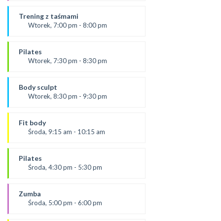
Prowadząca:
Kasia K.
Trening z taśmami
*Zajęcia dla dorosłych i dzieci
Wtorek, 7:00 pm - 8:00 pm
SALA 1
od 9.09.25
prowadząca:
Pilates
Karolina
Wtorek, 7:30 pm - 8:30 pm
SALA 2
prowadząca:
*Zajęcia dla dorosłych i dzieci
Paulina
Body sculpt
*Zajęcia dla dorosłych i dzieci
Wtorek, 8:30 pm - 9:30 pm
SALA 1
Prowadząca:
Aneta
Fit body
SALA 1
Środa, 9:15 am - 10:15 am
Prowadząca:
Justyna
Pilates
*Zajęcia dla dorosłych i dzieci
Środa, 4:30 pm - 5:30 pm
SALA 1
prowadząca:
Żaneta
Zumba
SALA 1
Środa, 5:00 pm - 6:00 pm
prowadząca: