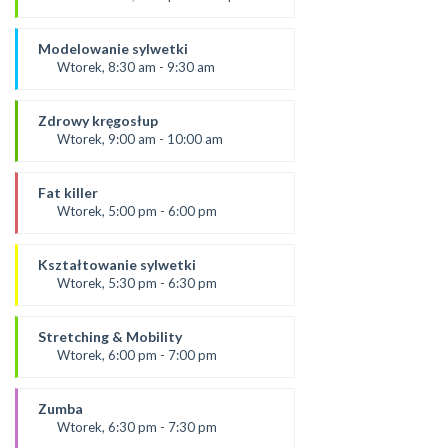
SALA 2
prowadząca:
Dominika
Modelowanie sylwetki
SALA 1
Wtorek, 8:30 am - 9:30 am
od 3.09.24
prowadząca:
Zdrowy kręgosłup
Dominika F
Wtorek, 9:00 am - 10:00 am
SALA 2
Prowadząca:
Ania
Fat killer
*Zajęcia dla dorosłych i dzieci
Wtorek, 5:00 pm - 6:00 pm
SALA 1
prowadząca:
Aneta J
Kształtowanie sylwetki
SALA 2
Wtorek, 5:30 pm - 6:30 pm
Prowadząca:
Ola B
Stretching & Mobility
*Zajęcia dla dorosłych i dzieci
Wtorek, 6:00 pm - 7:00 pm
SALA 1
prowadząca:
Aneta J
Zumba
*Zajęcia dla dorosłych i dzieci
Wtorek, 6:30 pm - 7:30 pm
SALA 2