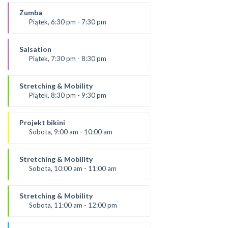
prowadząca:
Paulina
Zumba
*Zajęcia dla dorosłych i dzieci
Piątek, 6:30 pm - 7:30 pm
SALA 1
Prowadząca:
Kasia K.
Salsation
*Zajęcia dla dorosłych i dzieci
Piątek, 7:30 pm - 8:30 pm
SALA 2
prowadzący:
Rafał
Stretching & Mobility
SALA 1
Piątek, 8:30 pm - 9:30 pm
prowadzący
Rafał
Projekt bikini
*Zajęcia dla dorosłych i dzieci
Sobota, 9:00 am - 10:00 am
SALA 1
Prowadząca:
Ola C.
Stretching & Mobility
* Zajęcia dla dorosłych i dzieci
Sobota, 10:00 am - 11:00 am
SALA 1
Prowadząca:
Ola C.
Stretching & Mobility
*Zajęcia dla dorosłych i dzieci
Sobota, 11:00 am - 12:00 pm
SALA 1
prowadząca: