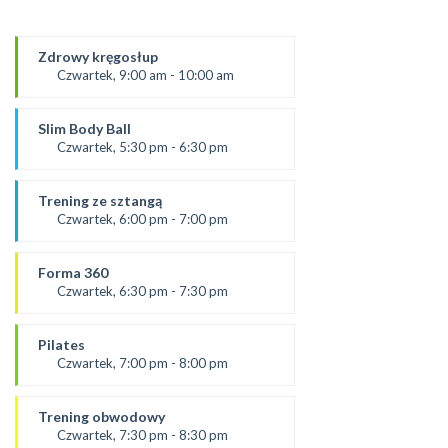
Zdrowy kręgosłup
Czwartek, 9:00 am - 10:00 am
Prowadząca:
Ania
Slim Body Ball
*Zajęcia dla dorosłych i dzieci
Czwartek, 5:30 pm - 6:30 pm
SALA 1
prowadząca:
Ola C.
Trening ze sztangą
SALA 1
Czwartek, 6:00 pm - 7:00 pm
od 5.09.24
prowadząca:
Forma 360
Karolina
Czwartek, 6:30 pm - 7:30 pm
SALA 2
prowadząca :
Ola C.
Pilates
SALA 1
Czwartek, 7:00 pm - 8:00 pm
prowadząca:
Żaneta
Trening obwodowy
*Zajęcia dla dorosłych i dzieci
Czwartek, 7:30 pm - 8:30 pm