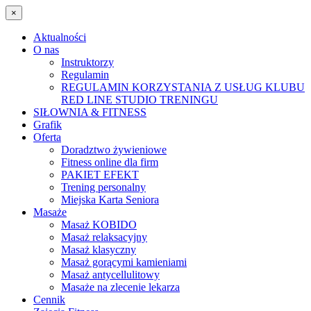
×
Aktualności
O nas
Instruktorzy
Regulamin
REGULAMIN KORZYSTANIA Z USŁUG KLUBU
RED LINE STUDIO TRENINGU
SIŁOWNIA & FITNESS
Grafik
Oferta
Doradztwo żywieniowe
Fitness online dla firm
PAKIET EFEKT
Trening personalny
Miejska Karta Seniora
Masaże
Masaż KOBIDO
Masaż relaksacyjny
Masaż klasyczny
Masaż gorącymi kamieniami
Masaż antycellulitowy
Masaże na zlecenie lekarza
Cennik