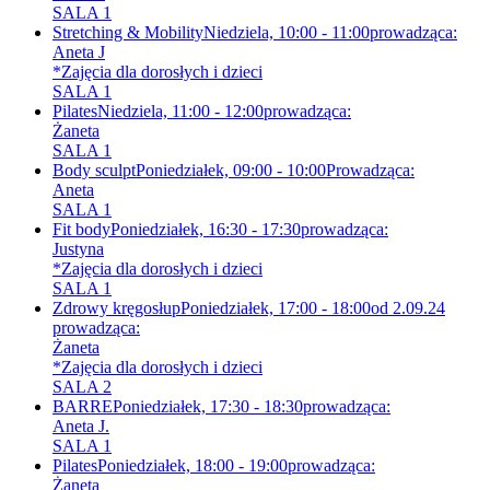
SALA 1
Stretching & Mobility
Niedziela, 10:00 - 11:00
prowadząca:
Aneta J
*Zajęcia dla dorosłych i dzieci
SALA 1
Pilates
Niedziela, 11:00 - 12:00
prowadząca:
Żaneta
SALA 1
Body sculpt
Poniedziałek, 09:00 - 10:00
Prowadząca:
Aneta
SALA 1
Fit body
Poniedziałek, 16:30 - 17:30
prowadząca:
Justyna
*Zajęcia dla dorosłych i dzieci
SALA 1
Zdrowy kręgosłup
Poniedziałek, 17:00 - 18:00
od 2.09.24
prowadząca:
Żaneta
*Zajęcia dla dorosłych i dzieci
SALA 2
BARRE
Poniedziałek, 17:30 - 18:30
prowadząca:
Aneta J.
SALA 1
Pilates
Poniedziałek, 18:00 - 19:00
prowadząca:
Żaneta