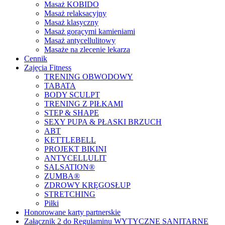
Masaż KOBIDO
Masaż relaksacyjny
Masaż klasyczny
Masaż gorącymi kamieniami
Masaż antycellulitowy
Masaże na zlecenie lekarza
Cennik
Zajęcia Fitness
TRENING OBWODOWY
TABATA
BODY SCULPT
TRENING Z PIŁKAMI
STEP & SHAPE
SEXY PUPA & PŁASKI BRZUCH
ABT
KETTLEBELL
PROJEKT BIKINI
ANTYCELLULIT
SALSATION®
ZUMBA®
ZDROWY KRĘGOSŁUP
STRETCHING
Piłki
Honorowane karty partnerskie
Załącznik 2 do Regulaminu WYTYCZNE SANITARNE