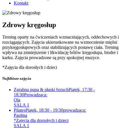
Kontakt
Zdrowy kręgosłup
Trening oparty na ćwiczeniach wzmacniających, oddechowych i
rozciągających. Zajęcia ukierunkowane na wzmocnienie mięśni
przykręgosłupowych oraz stabilizujących postawę ciała. Trening
wpływa na zmniejszenie i likwidację bólów kręgosłupa, bioder i
karku. Zajęcia prowadzone są przy spokojnej muzyce.
*Zajęcia dla dorosłych i dzieci
Najbliższe zajęcia
Zgrabna pupa & płaski brzuch
Piątek, 17:30 -
18:30
Prowadząca:
Ola
SALA 1
Pilates
Piątek, 18:30 - 19:30
prowadząca:
Paulina
*Zajęcia dla dorosłych i dzieci
SALA 1