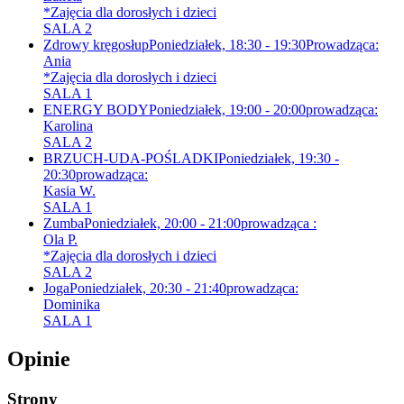
*Zajęcia dla dorosłych i dzieci
SALA 2
Zdrowy kręgosłup
Poniedziałek, 18:30 - 19:30
Prowadząca:
Ania
*Zajęcia dla dorosłych i dzieci
SALA 1
ENERGY BODY
Poniedziałek, 19:00 - 20:00
prowadząca:
Karolina
SALA 2
BRZUCH-UDA-POŚLADKI
Poniedziałek, 19:30 -
20:30
prowadząca:
Kasia W.
SALA 1
Zumba
Poniedziałek, 20:00 - 21:00
prowadząca :
Ola P.
*Zajęcia dla dorosłych i dzieci
SALA 2
Joga
Poniedziałek, 20:30 - 21:40
prowadząca:
Dominika
SALA 1
Opinie
Strony