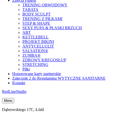
Zajęcia Fitness
TRENING OBWODOWY
TABATA
BODY SCULPT
TRENING Z PIŁKAMI
STEP & SHAPE
SEXY PUPA & PŁASKI BRZUCH
ABT
KETTLEBELL
PROJEKT BIKINI
ANTYCELLULIT
SALSATION®
ZUMBA®
ZDROWY KRĘGOSŁUP
STRETCHING
Piłki
Honorowane karty partnerskie
Załącznik 2 do Regulaminu WYTYCZNE SANITARNE
Kontakt
Red
Line
Studio
Menu
Dąbrowskiego 17C, Łódź