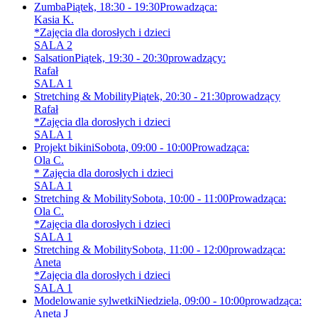
Zumba
Piątek, 18:30 - 19:30
Prowadząca:
Kasia K.
*Zajęcia dla dorosłych i dzieci
SALA 2
Salsation
Piątek, 19:30 - 20:30
prowadzący:
Rafał
SALA 1
Stretching & Mobility
Piątek, 20:30 - 21:30
prowadzący
Rafał
*Zajęcia dla dorosłych i dzieci
SALA 1
Projekt bikini
Sobota, 09:00 - 10:00
Prowadząca:
Ola C.
* Zajęcia dla dorosłych i dzieci
SALA 1
Stretching & Mobility
Sobota, 10:00 - 11:00
Prowadząca:
Ola C.
*Zajęcia dla dorosłych i dzieci
SALA 1
Stretching & Mobility
Sobota, 11:00 - 12:00
prowadząca:
Aneta
*Zajęcia dla dorosłych i dzieci
SALA 1
Modelowanie sylwetki
Niedziela, 09:00 - 10:00
prowadząca:
Aneta J