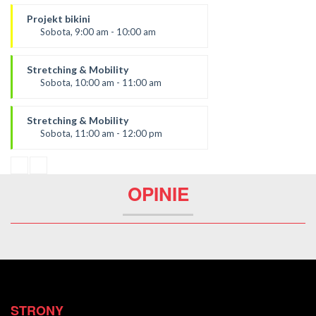
prowadzący
Rafał
Projekt bikini
*Zajęcia dla dorosłych i dzieci
Sobota, 9:00 am - 10:00 am
SALA 1
Prowadząca:
Ola C.
Stretching & Mobility
* Zajęcia dla dorosłych i dzieci
Sobota, 10:00 am - 11:00 am
SALA 1
Prowadząca:
Ola C.
Stretching & Mobility
*Zajęcia dla dorosłych i dzieci
Sobota, 11:00 am - 12:00 pm
SALA 1
prowadząca:
Aneta
*Zajęcia dla dorosłych i dzieci
OPINIE
SALA 1
STRONY