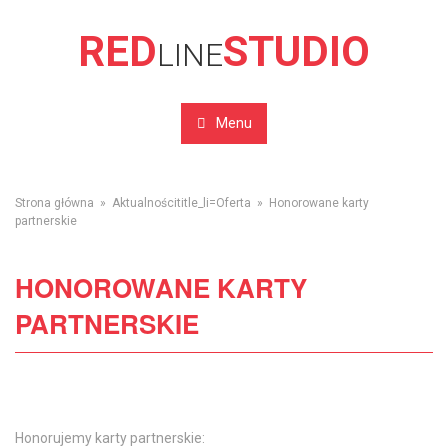
RED
STUDIO
LINE
Menu
Strona główna
»
Aktualności
title_li=
Oferta
» Honorowane karty
partnerskie
HONOROWANE KARTY
PARTNERSKIE
Honorujemy karty partnerskie: