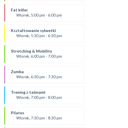
Prowadząca:
Ania
Fat killer
*Zajęcia dla dorosłych i dzieci
Wtorek, 5:00 pm - 6:00 pm
SALA 1
prowadząca:
Aneta J
Kształtowanie sylwetki
SALA 2
Wtorek, 5:30 pm - 6:30 pm
Prowadząca:
Ola B
Stretching & Mobility
*Zajęcia dla dorosłych i dzieci
Wtorek, 6:00 pm - 7:00 pm
SALA 1
prowadząca:
Aneta J
Zumba
*Zajęcia dla dorosłych i dzieci
Wtorek, 6:30 pm - 7:30 pm
SALA 2
Prowadząca:
Kasia K.
Trening z taśmami
*Zajęcia dla dorosłych i dzieci
Wtorek, 7:00 pm - 8:00 pm
SALA 1
od 9.09.25
prowadząca:
Pilates
Karolina
Wtorek, 7:30 pm - 8:30 pm
SALA 2
prowadząca:
*Zajęcia dla dorosłych i dzieci