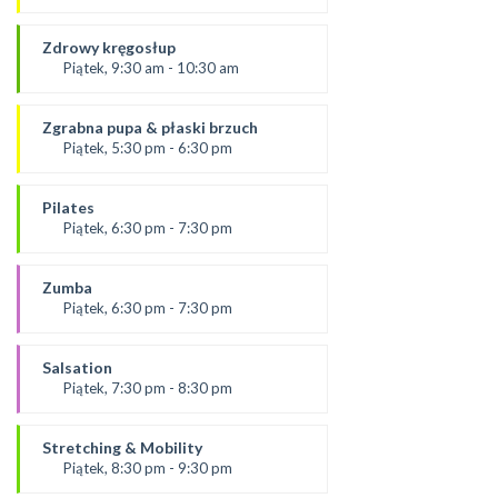
Prowadząca:
Aneta J
Zdrowy kręgosłup
SALA 1
Piątek, 9:30 am - 10:30 am
od 6.09.24
prowadząca:
Zgrabna pupa & płaski brzuch
Żaneta
Piątek, 5:30 pm - 6:30 pm
*Zajęcia dla dorosłych i dzieci
Prowadząca:
SALA 2
Ola
Pilates
SALA 1
Piątek, 6:30 pm - 7:30 pm
prowadząca:
Paulina
Zumba
*Zajęcia dla dorosłych i dzieci
Piątek, 6:30 pm - 7:30 pm
SALA 1
Prowadząca:
Kasia K.
Salsation
*Zajęcia dla dorosłych i dzieci
Piątek, 7:30 pm - 8:30 pm
SALA 2
prowadzący:
Rafał
Stretching & Mobility
SALA 1
Piątek, 8:30 pm - 9:30 pm