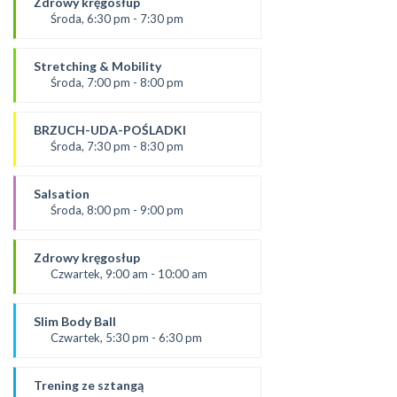
Zdrowy kręgosłup
SALA 2
Środa, 6:30 pm - 7:30 pm
prowadząca:
Ania
Stretching & Mobility
*Zajęcia dla dorosłych i dzieci
Środa, 7:00 pm - 8:00 pm
SALA 1
prowadząca:
Żaneta
BRZUCH-UDA-POŚLADKI
*Zajęcia dla dorosłych i dzieci
Środa, 7:30 pm - 8:30 pm
SALA 2
Prowadząca:
Agata
Salsation
*Zajęcia dla dorosłych i dzieci
Środa, 8:00 pm - 9:00 pm
SALA 1
prowadząca:
Asia
Zdrowy kręgosłup
SALA 2
Czwartek, 9:00 am - 10:00 am
Prowadząca:
Ania
Slim Body Ball
*Zajęcia dla dorosłych i dzieci
Czwartek, 5:30 pm - 6:30 pm
SALA 1
prowadząca:
Ola C.
Trening ze sztangą