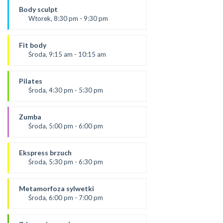
Paulina
Body sculpt
*Zajęcia dla dorosłych i dzieci
Wtorek, 8:30 pm - 9:30 pm
SALA 1
Prowadząca:
Aneta
Fit body
SALA 1
Środa, 9:15 am - 10:15 am
Prowadząca:
Justyna
Pilates
*Zajęcia dla dorosłych i dzieci
Środa, 4:30 pm - 5:30 pm
SALA 1
prowadząca:
Żaneta
Zumba
SALA 1
Środa, 5:00 pm - 6:00 pm
prowadząca:
Ola P
Ekspress brzuch
*Zajęcia dla dorosłych i dzieci
Środa, 5:30 pm - 6:30 pm
SALA 2
prowadząca:
Ola B.
Metamorfoza sylwetki
*Zajęcia dla dorosłych i dzieci
Środa, 6:00 pm - 7:00 pm
SALA 1
prowadząca:
Dominika F