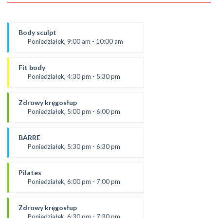
Body sculpt
Poniedziałek, 9:00 am - 10:00 am
Prowadząca:
Aneta
Fit body
SALA 1
Poniedziałek, 4:30 pm - 5:30 pm
prowadząca:
Justyna
Zdrowy kręgosłup
*Zajęcia dla dorosłych i dzieci
Poniedziałek, 5:00 pm - 6:00 pm
SALA 1
od 2.09.24
prowadząca:
BARRE
Żaneta
Poniedziałek, 5:30 pm - 6:30 pm
*Zajęcia dla dorosłych i dzieci
prowadząca:
SALA 2
Aneta J.
Pilates
SALA 1
Poniedziałek, 6:00 pm - 7:00 pm
prowadząca:
Żaneta
Zdrowy kręgosłup
*Zajęcia dla dorosłych i dzieci
Poniedziałek, 6:30 pm - 7:30 pm