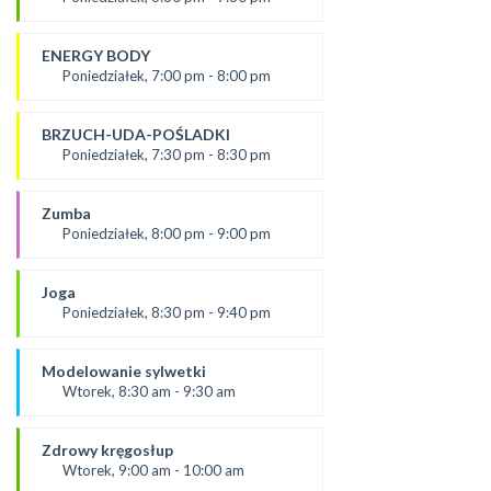
SALA 2
Prowadząca:
Ania
ENERGY BODY
*Zajęcia dla dorosłych i dzieci
Poniedziałek, 7:00 pm - 8:00 pm
SALA 1
prowadząca:
Karolina
BRZUCH-UDA-POŚLADKI
SALA 2
Poniedziałek, 7:30 pm - 8:30 pm
prowadząca:
Kasia W.
Zumba
SALA 1
Poniedziałek, 8:00 pm - 9:00 pm
prowadząca :
Ola P.
Joga
*Zajęcia dla dorosłych i dzieci
Poniedziałek, 8:30 pm - 9:40 pm
SALA 2
prowadząca:
Dominika
Modelowanie sylwetki
SALA 1
Wtorek, 8:30 am - 9:30 am
od 3.09.24
prowadząca:
Zdrowy kręgosłup
Dominika F
Wtorek, 9:00 am - 10:00 am
SALA 2