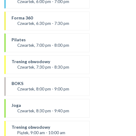
SALA 1
Czwartek, 6:00 pm - 7:00 pm
od 5.09.24
prowadząca:
Forma 360
Karolina
Czwartek, 6:30 pm - 7:30 pm
SALA 2
prowadząca :
Ola C.
Pilates
SALA 1
Czwartek, 7:00 pm - 8:00 pm
prowadząca:
Żaneta
Trening obwodowy
*Zajęcia dla dorosłych i dzieci
Czwartek, 7:30 pm - 8:30 pm
SALA 2
Prowadząca:
Aneta J
BOKS
SALA 1
Czwartek, 8:00 pm - 9:00 pm
prowadzący:
Mateusz
Joga
SALA 2
Czwartek, 8:30 pm - 9:40 pm
prowądzaca:
Dominika
Trening obwodowy
SALA 1
Piątek, 9:00 am - 10:00 am