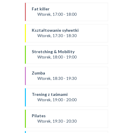
Prowadząca:
Ania
Fat killer
*Zajęcia dla dorosłych i dzieci
Wtorek, 17:00 - 18:00
SALA 1
prowadząca:
Aneta J
Kształtowanie sylwetki
SALA 2
Wtorek, 17:30 - 18:30
Prowadząca:
Ola B
Stretching & Mobility
*Zajęcia dla dorosłych i dzieci
Wtorek, 18:00 - 19:00
SALA 1
prowadząca:
Aneta J
Zumba
*Zajęcia dla dorosłych i dzieci
Wtorek, 18:30 - 19:30
SALA 2
Prowadząca:
Kasia K.
Trening z taśmami
*Zajęcia dla dorosłych i dzieci
Wtorek, 19:00 - 20:00
SALA 1
od 9.09.25
prowadząca:
Pilates
Karolina
Wtorek, 19:30 - 20:30
SALA 2
prowadząca:
*Zajęcia dla dorosłych i dzieci