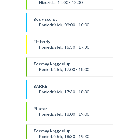
*Zajęcia dla dorosłych i dzieci
Niedziela, 11:00 - 12:00
SALA 1
prowadząca:
Żaneta
Body sculpt
SALA 1
Poniedziałek, 09:00 - 10:00
Prowadząca:
Aneta
Fit body
SALA 1
Poniedziałek, 16:30 - 17:30
prowadząca:
Justyna
Zdrowy kręgosłup
*Zajęcia dla dorosłych i dzieci
Poniedziałek, 17:00 - 18:00
SALA 1
od 2.09.24
prowadząca:
BARRE
Żaneta
Poniedziałek, 17:30 - 18:30
*Zajęcia dla dorosłych i dzieci
prowadząca:
SALA 2
Aneta J.
Pilates
SALA 1
Poniedziałek, 18:00 - 19:00
prowadząca:
Żaneta
Zdrowy kręgosłup
*Zajęcia dla dorosłych i dzieci
Poniedziałek, 18:30 - 19:30