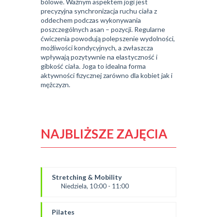
bólowe. Ważnym aspektem jogi jest
precyzyjna synchronizacja ruchu ciała z
oddechem podczas wykonywania
poszczególnych asan – pozycji. Regularne
ćwiczenia powodują polepszenie wydolności,
możliwości kondycyjnych, a zwłaszcza
wpływają pozytywnie na elastyczność i
gibkość ciała. Joga to idealna forma
aktywności fizycznej zarówno dla kobiet jak i
mężczyzn.
NAJBLIŻSZE ZAJĘCIA
Stretching & Mobility
Niedziela, 10:00 - 11:00
prowadząca:
Aneta J
Pilates