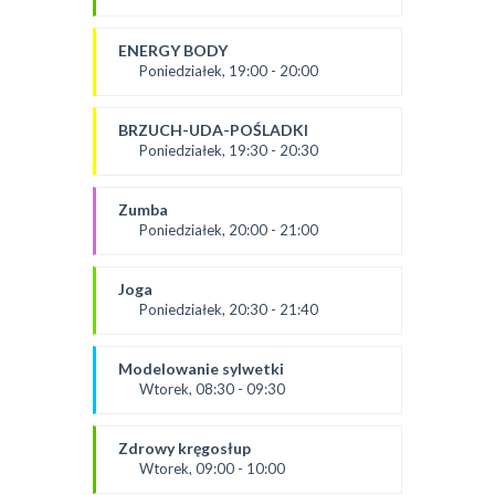
SALA 2
Prowadząca:
Ania
ENERGY BODY
*Zajęcia dla dorosłych i dzieci
Poniedziałek, 19:00 - 20:00
SALA 1
prowadząca:
Karolina
BRZUCH-UDA-POŚLADKI
SALA 2
Poniedziałek, 19:30 - 20:30
prowadząca:
Kasia W.
Zumba
SALA 1
Poniedziałek, 20:00 - 21:00
prowadząca :
Ola P.
Joga
*Zajęcia dla dorosłych i dzieci
Poniedziałek, 20:30 - 21:40
SALA 2
prowadząca:
Dominika
Modelowanie sylwetki
SALA 1
Wtorek, 08:30 - 09:30
od 3.09.24
prowadząca:
Zdrowy kręgosłup
Dominika F
Wtorek, 09:00 - 10:00
SALA 2