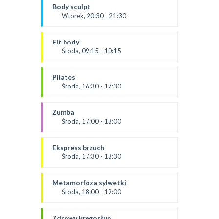
Paulina
Body sculpt
*Zajęcia dla dorosłych i dzieci
Wtorek, 20:30 - 21:30
SALA 1
Prowadząca:
Aneta
Fit body
SALA 1
Środa, 09:15 - 10:15
Prowadząca:
Justyna
Pilates
*Zajęcia dla dorosłych i dzieci
Środa, 16:30 - 17:30
SALA 1
prowadząca:
Żaneta
Zumba
SALA 1
Środa, 17:00 - 18:00
prowadząca:
Ola P
Ekspress brzuch
*Zajęcia dla dorosłych i dzieci
Środa, 17:30 - 18:30
SALA 2
prowadząca:
Ola B.
Metamorfoza sylwetki
*Zajęcia dla dorosłych i dzieci
Środa, 18:00 - 19:00
SALA 1
prowadząca:
Dominika F
Zdrowy kręgosłup