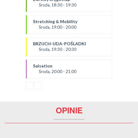
SALA 2
Środa, 18:30 - 19:30
prowadząca:
Ania
Stretching & Mobility
*Zajęcia dla dorosłych i dzieci
Środa, 19:00 - 20:00
SALA 1
prowadząca:
Żaneta
BRZUCH-UDA-POŚLADKI
*Zajęcia dla dorosłych i dzieci
Środa, 19:30 - 20:30
SALA 2
Prowadząca:
Agata
Salsation
*Zajęcia dla dorosłych i dzieci
Środa, 20:00 - 21:00
SALA 1
prowadząca:
Asia
SALA 2
OPINIE