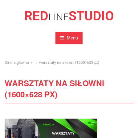
RED
STUDIO
LINE
Menu
Strona główna
» » warsztaty na siłowni (1600×628 px)
WARSZTATY NA SIŁOWNI
(1600×628 PX)