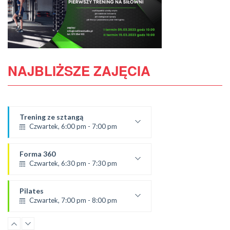
NAJBLIŻSZE ZAJĘCIA
Trening ze sztangą
Czwartek, 6:00 pm - 7:00 pm
od 5.09.24
prowadząca:
Forma 360
Karolina
Czwartek, 6:30 pm - 7:30 pm
SALA 2
prowadząca :
Ola C.
Pilates
SALA 1
Czwartek, 7:00 pm - 8:00 pm
prowadząca:
Żaneta
Trening obwodowy