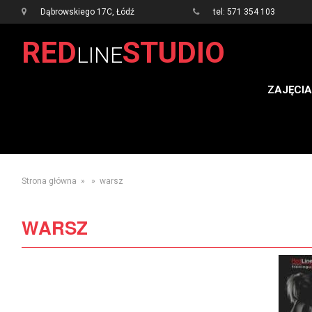
Dąbrowskiego 17C, Łódź
tel: 571 354 103
RED
STUDIO
LINE
ZAJĘCIA
Strona główna
» » warsz
WARSZ