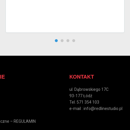
IE
KONTAKT
ul. Dąbrowskiego 17C
93-177 Łódź
Tel. 571 354 103
e-mail : info@redlinestudio.pl
tyczne – REGULAMIN