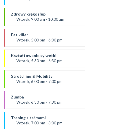
od 3.09.24
prowadząca:
Zdrowy kręgosłup
Dominika F
Wtorek, 9:00 am - 10:00 am
SALA 2
Prowadząca:
Ania
Fat killer
*Zajęcia dla dorosłych i dzieci
Wtorek, 5:00 pm - 6:00 pm
SALA 1
prowadząca:
Aneta J
Kształtowanie sylwetki
SALA 2
Wtorek, 5:30 pm - 6:30 pm
Prowadząca:
Ola B
Stretching & Mobility
*Zajęcia dla dorosłych i dzieci
Wtorek, 6:00 pm - 7:00 pm
SALA 1
prowadząca:
Aneta J
Zumba
*Zajęcia dla dorosłych i dzieci
Wtorek, 6:30 pm - 7:30 pm
SALA 2
Prowadząca:
Kasia K.
Trening z taśmami
*Zajęcia dla dorosłych i dzieci
Wtorek, 7:00 pm - 8:00 pm
SALA 1