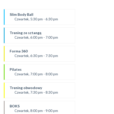
Slim Body Ball
Czwartek, 5:30 pm - 6:30 pm
prowadząca:
Ola C.
Trening ze sztangą
SALA 1
Czwartek, 6:00 pm - 7:00 pm
od 5.09.24
prowadząca:
Forma 360
Karolina
Czwartek, 6:30 pm - 7:30 pm
SALA 2
prowadząca :
Ola C.
Pilates
SALA 1
Czwartek, 7:00 pm - 8:00 pm
prowadząca:
Żaneta
Trening obwodowy
*Zajęcia dla dorosłych i dzieci
Czwartek, 7:30 pm - 8:30 pm
SALA 2
Prowadząca:
Aneta J
BOKS
SALA 1
Czwartek, 8:00 pm - 9:00 pm