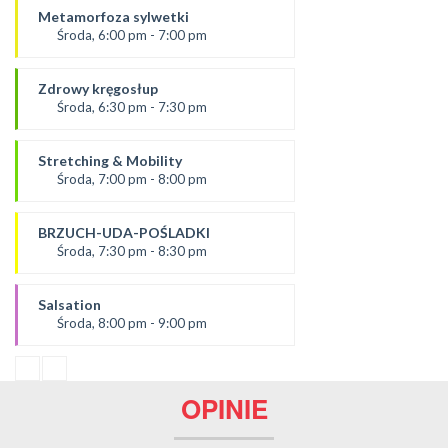
Ola B.
Metamorfoza sylwetki
*Zajęcia dla dorosłych i dzieci
Środa, 6:00 pm - 7:00 pm
SALA 1
prowadząca:
Dominika F
Zdrowy kręgosłup
SALA 2
Środa, 6:30 pm - 7:30 pm
prowadząca:
Ania
Stretching & Mobility
*Zajęcia dla dorosłych i dzieci
Środa, 7:00 pm - 8:00 pm
SALA 1
prowadząca:
Żaneta
BRZUCH-UDA-POŚLADKI
*Zajęcia dla dorosłych i dzieci
Środa, 7:30 pm - 8:30 pm
SALA 2
Prowadząca:
Agata
Salsation
*Zajęcia dla dorosłych i dzieci
Środa, 8:00 pm - 9:00 pm
SALA 1
prowadząca:
Asia
SALA 2
OPINIE