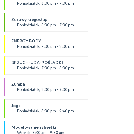
SALA 1
Poniedziałek, 6:00 pm - 7:00 pm
prowadząca:
Żaneta
Zdrowy kręgosłup
*Zajęcia dla dorosłych i dzieci
Poniedziałek, 6:30 pm - 7:30 pm
SALA 2
Prowadząca:
Ania
ENERGY BODY
*Zajęcia dla dorosłych i dzieci
Poniedziałek, 7:00 pm - 8:00 pm
SALA 1
prowadząca:
Karolina
BRZUCH-UDA-POŚLADKI
SALA 2
Poniedziałek, 7:30 pm - 8:30 pm
prowadząca:
Kasia W.
Zumba
SALA 1
Poniedziałek, 8:00 pm - 9:00 pm
prowadząca :
Ola P.
Joga
*Zajęcia dla dorosłych i dzieci
Poniedziałek, 8:30 pm - 9:40 pm
SALA 2
prowadząca:
Dominika
Modelowanie sylwetki
SALA 1
Wtorek, 8:30 am - 9:30 am