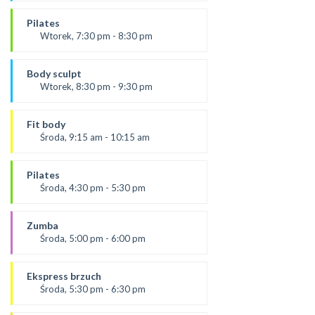
od 9.09.25
prowadząca:
Pilates
Karolina
Wtorek, 7:30 pm - 8:30 pm
SALA 2
prowadząca:
*Zajęcia dla dorosłych i dzieci
Paulina
Body sculpt
*Zajęcia dla dorosłych i dzieci
Wtorek, 8:30 pm - 9:30 pm
SALA 1
Prowadząca:
Aneta
Fit body
SALA 1
Środa, 9:15 am - 10:15 am
Prowadząca:
Justyna
Pilates
*Zajęcia dla dorosłych i dzieci
Środa, 4:30 pm - 5:30 pm
SALA 1
prowadząca:
Żaneta
Zumba
SALA 1
Środa, 5:00 pm - 6:00 pm
prowadząca:
Ola P
Ekspress brzuch
*Zajęcia dla dorosłych i dzieci
Środa, 5:30 pm - 6:30 pm
SALA 2
prowadząca: