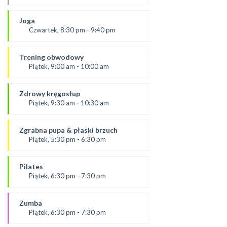
prowadzący:
Mateusz
Joga
SALA 2
Czwartek, 8:30 pm - 9:40 pm
prowądzaca:
Dominika
Trening obwodowy
SALA 1
Piątek, 9:00 am - 10:00 am
Prowadząca:
Aneta J
Zdrowy kręgosłup
SALA 1
Piątek, 9:30 am - 10:30 am
od 6.09.24
prowadząca:
Zgrabna pupa & płaski brzuch
Żaneta
Piątek, 5:30 pm - 6:30 pm
*Zajęcia dla dorosłych i dzieci
Prowadząca:
SALA 2
Ola
Pilates
SALA 1
Piątek, 6:30 pm - 7:30 pm
prowadząca:
Paulina
Zumba
*Zajęcia dla dorosłych i dzieci
Piątek, 6:30 pm - 7:30 pm
SALA 1