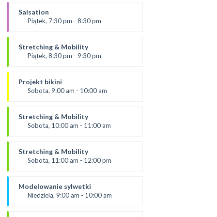
Prowadząca:
Kasia K.
Salsation
*Zajęcia dla dorosłych i dzieci
Piątek, 7:30 pm - 8:30 pm
SALA 2
prowadzący:
Rafał
Stretching & Mobility
SALA 1
Piątek, 8:30 pm - 9:30 pm
prowadzący
Rafał
Projekt bikini
*Zajęcia dla dorosłych i dzieci
Sobota, 9:00 am - 10:00 am
SALA 1
Prowadząca:
Ola C.
Stretching & Mobility
* Zajęcia dla dorosłych i dzieci
Sobota, 10:00 am - 11:00 am
SALA 1
Prowadząca:
Ola C.
Stretching & Mobility
*Zajęcia dla dorosłych i dzieci
Sobota, 11:00 am - 12:00 pm
SALA 1
prowadząca:
Aneta
Modelowanie sylwetki
*Zajęcia dla dorosłych i dzieci
Niedziela, 9:00 am - 10:00 am
SALA 1
prowadząca: