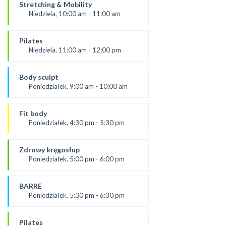
Aneta J
Stretching & Mobility
SALA 1
Niedziela, 10:00 am - 11:00 am
prowadząca:
Aneta J
Pilates
*Zajęcia dla dorosłych i dzieci
Niedziela, 11:00 am - 12:00 pm
SALA 1
prowadząca:
Żaneta
Body sculpt
SALA 1
Poniedziałek, 9:00 am - 10:00 am
Prowadząca:
Aneta
Fit body
SALA 1
Poniedziałek, 4:30 pm - 5:30 pm
prowadząca:
Justyna
Zdrowy kręgosłup
*Zajęcia dla dorosłych i dzieci
Poniedziałek, 5:00 pm - 6:00 pm
SALA 1
od 2.09.24
prowadząca:
BARRE
Żaneta
Poniedziałek, 5:30 pm - 6:30 pm
*Zajęcia dla dorosłych i dzieci
prowadząca:
SALA 2
Aneta J.
Pilates