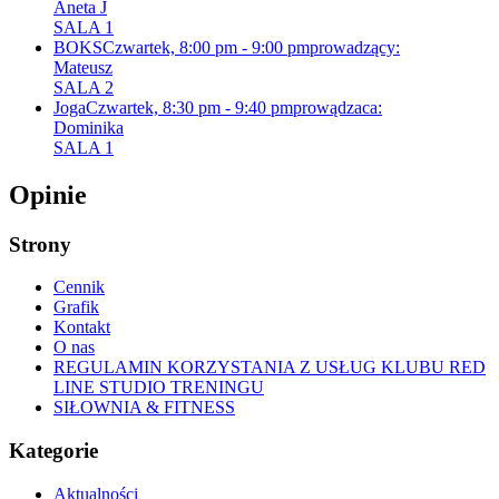
Aneta J
SALA 1
BOKS
Czwartek, 8:00 pm - 9:00 pm
prowadzący:
Mateusz
SALA 2
Joga
Czwartek, 8:30 pm - 9:40 pm
prowądzaca:
Dominika
SALA 1
Opinie
Strony
Cennik
Grafik
Kontakt
O nas
REGULAMIN KORZYSTANIA Z USŁUG KLUBU RED
LINE STUDIO TRENINGU
SIŁOWNIA & FITNESS
Kategorie
Aktualności