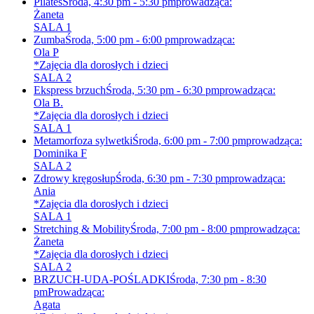
Pilates
Środa, 4:30 pm - 5:30 pm
prowadząca:
Żaneta
SALA 1
Zumba
Środa, 5:00 pm - 6:00 pm
prowadząca:
Ola P
*Zajęcia dla dorosłych i dzieci
SALA 2
Ekspress brzuch
Środa, 5:30 pm - 6:30 pm
prowadząca:
Ola B.
*Zajęcia dla dorosłych i dzieci
SALA 1
Metamorfoza sylwetki
Środa, 6:00 pm - 7:00 pm
prowadząca:
Dominika F
SALA 2
Zdrowy kręgosłup
Środa, 6:30 pm - 7:30 pm
prowadząca:
Ania
*Zajęcia dla dorosłych i dzieci
SALA 1
Stretching & Mobility
Środa, 7:00 pm - 8:00 pm
prowadząca:
Żaneta
*Zajęcia dla dorosłych i dzieci
SALA 2
BRZUCH-UDA-POŚLADKI
Środa, 7:30 pm - 8:30
pm
Prowadząca:
Agata