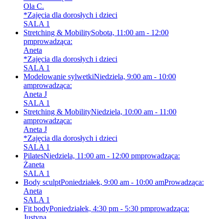
Ola C.
*Zajęcia dla dorosłych i dzieci
SALA 1
Stretching & Mobility
Sobota, 11:00 am - 12:00
pm
prowadząca:
Aneta
*Zajęcia dla dorosłych i dzieci
SALA 1
Modelowanie sylwetki
Niedziela, 9:00 am - 10:00
am
prowadząca:
Aneta J
SALA 1
Stretching & Mobility
Niedziela, 10:00 am - 11:00
am
prowadząca:
Aneta J
*Zajęcia dla dorosłych i dzieci
SALA 1
Pilates
Niedziela, 11:00 am - 12:00 pm
prowadząca:
Żaneta
SALA 1
Body sculpt
Poniedziałek, 9:00 am - 10:00 am
Prowadząca:
Aneta
SALA 1
Fit body
Poniedziałek, 4:30 pm - 5:30 pm
prowadząca:
Justyna