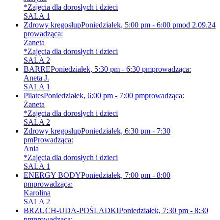
*Zajęcia dla dorosłych i dzieci
SALA 1
Zdrowy kręgosłup
Poniedziałek, 5:00 pm - 6:00 pm
od 2.09.24
prowadząca:
Żaneta
*Zajęcia dla dorosłych i dzieci
SALA 2
BARRE
Poniedziałek, 5:30 pm - 6:30 pm
prowadząca:
Aneta J.
SALA 1
Pilates
Poniedziałek, 6:00 pm - 7:00 pm
prowadząca:
Żaneta
*Zajęcia dla dorosłych i dzieci
SALA 2
Zdrowy kręgosłup
Poniedziałek, 6:30 pm - 7:30
pm
Prowadząca:
Ania
*Zajęcia dla dorosłych i dzieci
SALA 1
ENERGY BODY
Poniedziałek, 7:00 pm - 8:00
pm
prowadząca:
Karolina
SALA 2
BRZUCH-UDA-POŚLADKI
Poniedziałek, 7:30 pm - 8:30
pm
prowadząca: