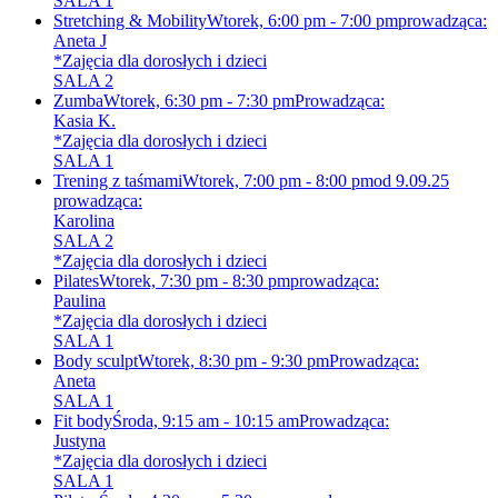
SALA 1
Stretching & Mobility
Wtorek, 6:00 pm - 7:00 pm
prowadząca:
Aneta J
*Zajęcia dla dorosłych i dzieci
SALA 2
Zumba
Wtorek, 6:30 pm - 7:30 pm
Prowadząca:
Kasia K.
*Zajęcia dla dorosłych i dzieci
SALA 1
Trening z taśmami
Wtorek, 7:00 pm - 8:00 pm
od 9.09.25
prowadząca:
Karolina
SALA 2
*Zajęcia dla dorosłych i dzieci
Pilates
Wtorek, 7:30 pm - 8:30 pm
prowadząca:
Paulina
*Zajęcia dla dorosłych i dzieci
SALA 1
Body sculpt
Wtorek, 8:30 pm - 9:30 pm
Prowadząca:
Aneta
SALA 1
Fit body
Środa, 9:15 am - 10:15 am
Prowadząca:
Justyna
*Zajęcia dla dorosłych i dzieci
SALA 1