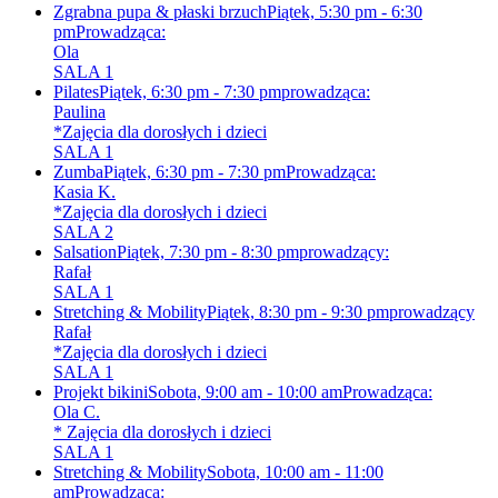
Zgrabna pupa & płaski brzuch
Piątek, 5:30 pm - 6:30
pm
Prowadząca:
Ola
SALA 1
Pilates
Piątek, 6:30 pm - 7:30 pm
prowadząca:
Paulina
*Zajęcia dla dorosłych i dzieci
SALA 1
Zumba
Piątek, 6:30 pm - 7:30 pm
Prowadząca:
Kasia K.
*Zajęcia dla dorosłych i dzieci
SALA 2
Salsation
Piątek, 7:30 pm - 8:30 pm
prowadzący:
Rafał
SALA 1
Stretching & Mobility
Piątek, 8:30 pm - 9:30 pm
prowadzący
Rafał
*Zajęcia dla dorosłych i dzieci
SALA 1
Projekt bikini
Sobota, 9:00 am - 10:00 am
Prowadząca:
Ola C.
* Zajęcia dla dorosłych i dzieci
SALA 1
Stretching & Mobility
Sobota, 10:00 am - 11:00
am
Prowadząca: