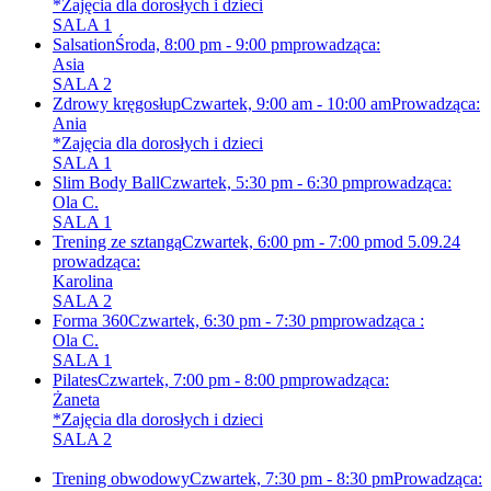
*Zajęcia dla dorosłych i dzieci
SALA 1
Salsation
Środa, 8:00 pm - 9:00 pm
prowadząca:
Asia
SALA 2
Zdrowy kręgosłup
Czwartek, 9:00 am - 10:00 am
Prowadząca:
Ania
*Zajęcia dla dorosłych i dzieci
SALA 1
Slim Body Ball
Czwartek, 5:30 pm - 6:30 pm
prowadząca:
Ola C.
SALA 1
Trening ze sztangą
Czwartek, 6:00 pm - 7:00 pm
od 5.09.24
prowadząca:
Karolina
SALA 2
Forma 360
Czwartek, 6:30 pm - 7:30 pm
prowadząca :
Ola C.
SALA 1
Pilates
Czwartek, 7:00 pm - 8:00 pm
prowadząca:
Żaneta
*Zajęcia dla dorosłych i dzieci
SALA 2
Trening obwodowy
Czwartek, 7:30 pm - 8:30 pm
Prowadząca: