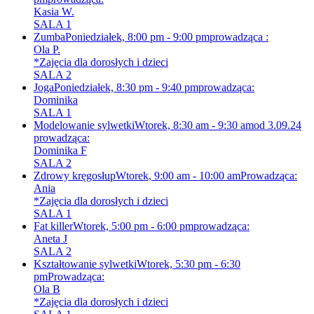
Kasia W.
SALA 1
Zumba
Poniedziałek, 8:00 pm - 9:00 pm
prowadząca :
Ola P.
*Zajęcia dla dorosłych i dzieci
SALA 2
Joga
Poniedziałek, 8:30 pm - 9:40 pm
prowadząca:
Dominika
SALA 1
Modelowanie sylwetki
Wtorek, 8:30 am - 9:30 am
od 3.09.24
prowadząca:
Dominika F
SALA 2
Zdrowy kręgosłup
Wtorek, 9:00 am - 10:00 am
Prowadząca:
Ania
*Zajęcia dla dorosłych i dzieci
SALA 1
Fat killer
Wtorek, 5:00 pm - 6:00 pm
prowadząca:
Aneta J
SALA 2
Kształtowanie sylwetki
Wtorek, 5:30 pm - 6:30
pm
Prowadząca:
Ola B
*Zajęcia dla dorosłych i dzieci