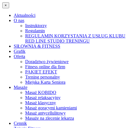
×
Aktualności
O nas
Instruktorzy
Regulamin
REGULAMIN KORZYSTANIA Z USŁUG KLUBU
RED LINE STUDIO TRENINGU
SIŁOWNIA & FITNESS
Grafik
Oferta
Doradztwo żywieniowe
Fitness online dla firm
PAKIET EFEKT
Trening personalny
Miejska Karta Seniora
Masaże
Masaż KOBIDO
Masaż relaksacyjny
Masaż klasyczny
Masaż gorącymi kamieniami
Masaż antycellulitowy
Masaże na zlecenie lekarza
Cennik