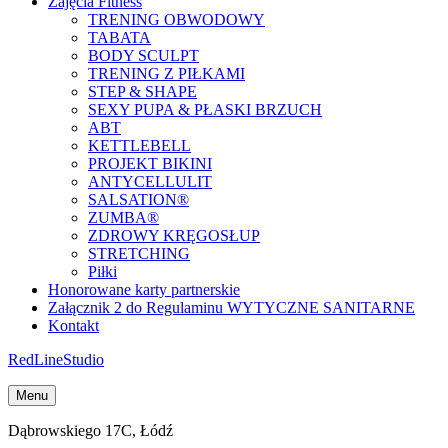
Zajęcia Fitness
TRENING OBWODOWY
TABATA
BODY SCULPT
TRENING Z PIŁKAMI
STEP & SHAPE
SEXY PUPA & PŁASKI BRZUCH
ABT
KETTLEBELL
PROJEKT BIKINI
ANTYCELLULIT
SALSATION®
ZUMBA®
ZDROWY KRĘGOSŁUP
STRETCHING
Piłki
Honorowane karty partnerskie
Załącznik 2 do Regulaminu WYTYCZNE SANITARNE
Kontakt
Red
Line
Studio
Menu
Dąbrowskiego 17C, Łódź