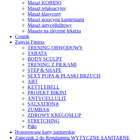
Masaż KOBIDO
Masaż relaksacyjny
Masaż klasyczny
Masaż gorącymi kamieniami
Masaż antycellulitowy
Masaże na zlecenie lekarza
Cennik
Zajęcia Fitness
TRENING OBWODOWY
TABATA
BODY SCULPT
TRENING Z PIŁKAMI
STEP & SHAPE
SEXY PUPA & PŁASKI BRZUCH
ABT
KETTLEBELL
PROJEKT BIKINI
ANTYCELLULIT
SALSATION®
ZUMBA®
ZDROWY KRĘGOSŁUP
STRETCHING
Piłki
Honorowane karty partnerskie
Załącznik 2 do Regulaminu WYTYCZNE SANITARNE