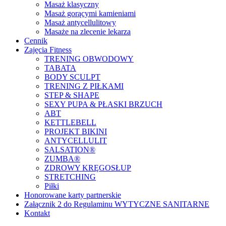
Masaż klasyczny
Masaż gorącymi kamieniami
Masaż antycellulitowy
Masaże na zlecenie lekarza
Cennik
Zajęcia Fitness
TRENING OBWODOWY
TABATA
BODY SCULPT
TRENING Z PIŁKAMI
STEP & SHAPE
SEXY PUPA & PŁASKI BRZUCH
ABT
KETTLEBELL
PROJEKT BIKINI
ANTYCELLULIT
SALSATION®
ZUMBA®
ZDROWY KRĘGOSŁUP
STRETCHING
Piłki
Honorowane karty partnerskie
Załącznik 2 do Regulaminu WYTYCZNE SANITARNE
Kontakt