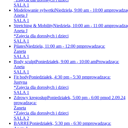
SALA 1
Modelowanie sylwetki
Niedziela, 9:00 am - 10:00 am
prowadzą
Aneta J
SALA 1
Stretching & Mobility
Niedziela, 10:00 am - 11:00 am
prowadzą
Aneta J
*Zajęcia dla dorosłych i dzieci
SALA 1
Pilates
Niedziela, 11:00 am - 12:00 pm
prowadząca:
Żaneta
SALA 1
Body sculpt
Poniedziałek, 9:00 am - 10:00 am
Prowadząca:
Aneta
SALA 1
Fit body
Poniedziałek, 4:30 pm - 5:30 pm
prowadząca:
Justyna
*Zajęcia dla dorosłych i dzieci
SALA 1
Zdrowy kręgosłup
Poniedziałek, 5:00 pm - 6:00 pm
od 2.09.24
prowadząca:
Żaneta
*Zajęcia dla dorosłych i dzieci
SALA 2
BARRE
Poniedziałek, 5:30 pm - 6:30 pm
prowadząca: