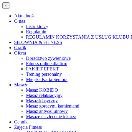
×
Aktualności
O nas
Instruktorzy
Regulamin
REGULAMIN KORZYSTANIA Z USŁUG KLUBU R
SIŁOWNIA & FITNESS
Grafik
Oferta
Doradztwo żywieniowe
Fitness online dla firm
PAKIET EFEKT
Trening personalny
Miejska Karta Seniora
Masaże
Masaż KOBIDO
Masaż relaksacyjny
Masaż klasyczny
Masaż gorącymi kamieniami
Masaż antycellulitowy
Masaże na zlecenie lekarza
Cennik
Zajęcia Fitness