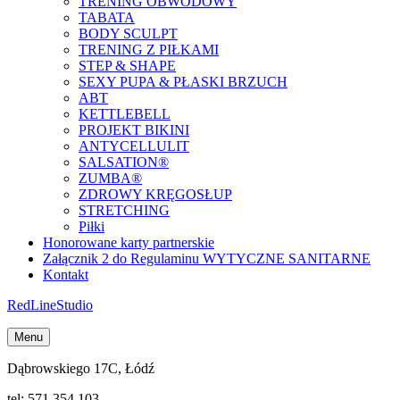
TRENING OBWODOWY
TABATA
BODY SCULPT
TRENING Z PIŁKAMI
STEP & SHAPE
SEXY PUPA & PŁASKI BRZUCH
ABT
KETTLEBELL
PROJEKT BIKINI
ANTYCELLULIT
SALSATION®
ZUMBA®
ZDROWY KRĘGOSŁUP
STRETCHING
Piłki
Honorowane karty partnerskie
Załącznik 2 do Regulaminu WYTYCZNE SANITARNE
Kontakt
Red
Line
Studio
Menu
Dąbrowskiego 17C, Łódź
tel: 571 354 103