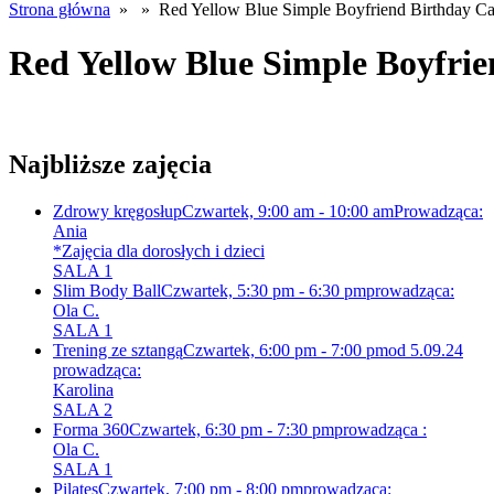
Strona główna
» » Red Yellow Blue Simple Boyfriend Birthday Ca
Red Yellow Blue Simple Boyfrie
Najbliższe zajęcia
Zdrowy kręgosłup
Czwartek, 9:00 am - 10:00 am
Prowadząca:
Ania
*Zajęcia dla dorosłych i dzieci
SALA 1
Slim Body Ball
Czwartek, 5:30 pm - 6:30 pm
prowadząca:
Ola C.
SALA 1
Trening ze sztangą
Czwartek, 6:00 pm - 7:00 pm
od 5.09.24
prowadząca:
Karolina
SALA 2
Forma 360
Czwartek, 6:30 pm - 7:30 pm
prowadząca :
Ola C.
SALA 1
Pilates
Czwartek, 7:00 pm - 8:00 pm
prowadząca: