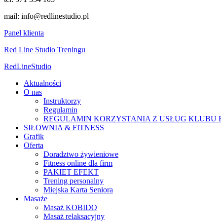
mail: info@redlinestudio.pl
Panel klienta
Red Line Studio Treningu
Red
Line
Studio
Aktualności
O nas
Instruktorzy
Regulamin
REGULAMIN KORZYSTANIA Z USŁUG KLUBU R
SIŁOWNIA & FITNESS
Grafik
Oferta
Doradztwo żywieniowe
Fitness online dla firm
PAKIET EFEKT
Trening personalny
Miejska Karta Seniora
Masaże
Masaż KOBIDO
Masaż relaksacyjny