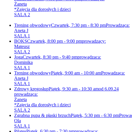
Żaneta
*Zajęcia dla dorosłych i dzieci
SALA 2
Trening obwodowy
Czwartek, 7:30 pm - 8:30 pm
Prowadząca:
Aneta J
SALA 1
BOKS
Czwartek, 8:00 pm - 9:00 pm
prowadzący:
Mateusz
SALA 2
Joga
Czwartek, 8:30 pm - 9:40 pm
prowądzaca:
Dominika
SALA 1
Trening obwodowy
Piątek, 9:00 am - 10:00 am
Prowadząca:
Aneta J
SALA 1
Zdrowy kręgosłup
Piątek, 9:30 am - 10:30 am
od 6.09.24
prowadząca:
Żaneta
*Zajęcia dla dorosłych i dzieci
SALA 2
Zgrabna pupa & płaski brzuch
Piątek, 5:30 pm - 6:30 pm
Prowa
Ola
SALA 1
Pilates
Piątek, 6:30 pm - 7:30 pm
prowadząca: