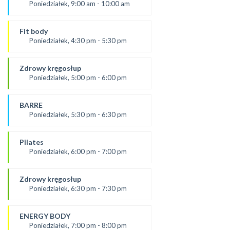
SALA 1
Poniedziałek, 9:00 am - 10:00 am
Prowadząca:
Aneta
Fit body
SALA 1
Poniedziałek, 4:30 pm - 5:30 pm
prowadząca:
Justyna
Zdrowy kręgosłup
*Zajęcia dla dorosłych i dzieci
Poniedziałek, 5:00 pm - 6:00 pm
SALA 1
od 2.09.24
prowadząca:
BARRE
Żaneta
Poniedziałek, 5:30 pm - 6:30 pm
*Zajęcia dla dorosłych i dzieci
prowadząca:
SALA 2
Aneta J.
Pilates
SALA 1
Poniedziałek, 6:00 pm - 7:00 pm
prowadząca:
Żaneta
Zdrowy kręgosłup
*Zajęcia dla dorosłych i dzieci
Poniedziałek, 6:30 pm - 7:30 pm
SALA 2
Prowadząca:
Ania
ENERGY BODY
*Zajęcia dla dorosłych i dzieci
Poniedziałek, 7:00 pm - 8:00 pm