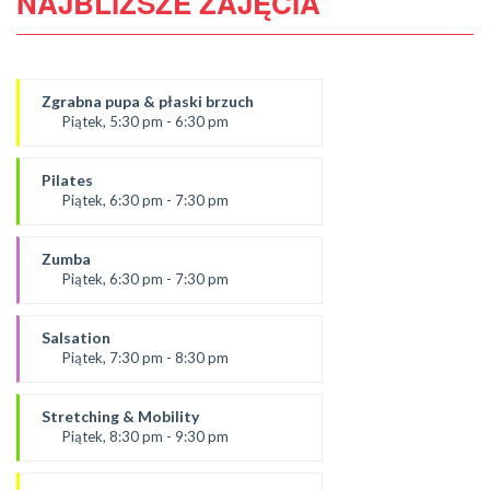
NAJBLIŻSZE ZAJĘCIA
Zgrabna pupa & płaski brzuch
Piątek, 5:30 pm - 6:30 pm
Prowadząca:
Ola
Pilates
SALA 1
Piątek, 6:30 pm - 7:30 pm
prowadząca:
Paulina
Zumba
*Zajęcia dla dorosłych i dzieci
Piątek, 6:30 pm - 7:30 pm
SALA 1
Prowadząca:
Kasia K.
Salsation
*Zajęcia dla dorosłych i dzieci
Piątek, 7:30 pm - 8:30 pm
SALA 2
prowadzący:
Rafał
Stretching & Mobility
SALA 1
Piątek, 8:30 pm - 9:30 pm
prowadzący
Rafał