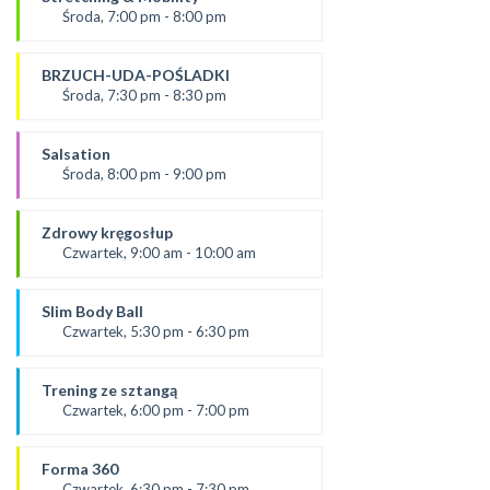
*Zajęcia dla dorosłych i dzieci
Środa, 7:00 pm - 8:00 pm
SALA 1
prowadząca:
Żaneta
BRZUCH-UDA-POŚLADKI
*Zajęcia dla dorosłych i dzieci
Środa, 7:30 pm - 8:30 pm
SALA 2
Prowadząca:
Agata
Salsation
*Zajęcia dla dorosłych i dzieci
Środa, 8:00 pm - 9:00 pm
SALA 1
prowadząca:
Asia
Zdrowy kręgosłup
SALA 2
Czwartek, 9:00 am - 10:00 am
Prowadząca:
Ania
Slim Body Ball
*Zajęcia dla dorosłych i dzieci
Czwartek, 5:30 pm - 6:30 pm
SALA 1
prowadząca:
Ola C.
Trening ze sztangą
SALA 1
Czwartek, 6:00 pm - 7:00 pm
od 5.09.24
prowadząca:
Forma 360
Karolina
Czwartek, 6:30 pm - 7:30 pm