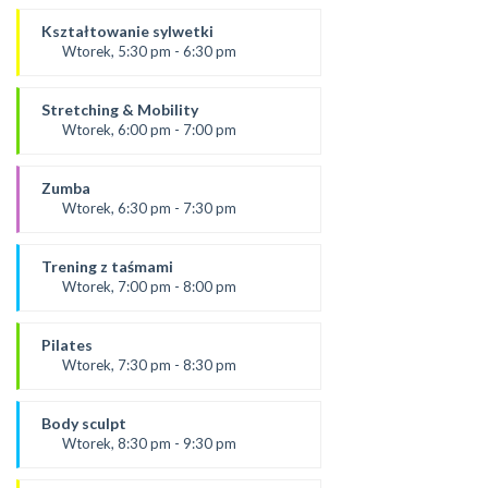
prowadząca:
Aneta J
Kształtowanie sylwetki
SALA 2
Wtorek, 5:30 pm - 6:30 pm
Prowadząca:
Ola B
Stretching & Mobility
*Zajęcia dla dorosłych i dzieci
Wtorek, 6:00 pm - 7:00 pm
SALA 1
prowadząca:
Aneta J
Zumba
*Zajęcia dla dorosłych i dzieci
Wtorek, 6:30 pm - 7:30 pm
SALA 2
Prowadząca:
Kasia K.
Trening z taśmami
*Zajęcia dla dorosłych i dzieci
Wtorek, 7:00 pm - 8:00 pm
SALA 1
od 9.09.25
prowadząca:
Pilates
Karolina
Wtorek, 7:30 pm - 8:30 pm
SALA 2
prowadząca:
*Zajęcia dla dorosłych i dzieci
Paulina
Body sculpt
*Zajęcia dla dorosłych i dzieci
Wtorek, 8:30 pm - 9:30 pm
SALA 1
Prowadząca: