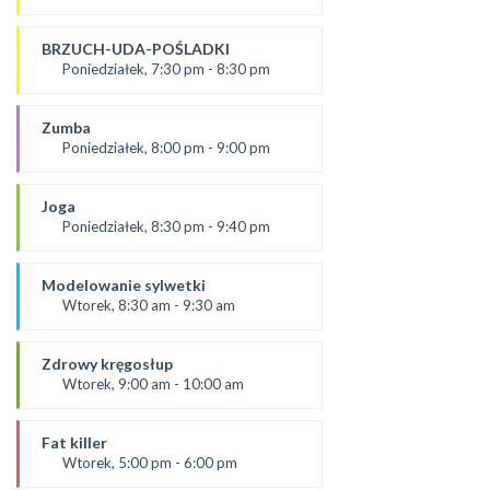
SALA 1
prowadząca:
Karolina
BRZUCH-UDA-POŚLADKI
SALA 2
Poniedziałek, 7:30 pm - 8:30 pm
prowadząca:
Kasia W.
Zumba
SALA 1
Poniedziałek, 8:00 pm - 9:00 pm
prowadząca :
Ola P.
Joga
*Zajęcia dla dorosłych i dzieci
Poniedziałek, 8:30 pm - 9:40 pm
SALA 2
prowadząca:
Dominika
Modelowanie sylwetki
SALA 1
Wtorek, 8:30 am - 9:30 am
od 3.09.24
prowadząca:
Zdrowy kręgosłup
Dominika F
Wtorek, 9:00 am - 10:00 am
SALA 2
Prowadząca:
Ania
Fat killer
*Zajęcia dla dorosłych i dzieci
Wtorek, 5:00 pm - 6:00 pm
SALA 1