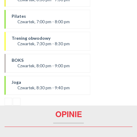
SALA 2
prowadząca :
Ola C.
Pilates
SALA 1
Czwartek, 7:00 pm - 8:00 pm
prowadząca:
Żaneta
Trening obwodowy
*Zajęcia dla dorosłych i dzieci
Czwartek, 7:30 pm - 8:30 pm
SALA 2
Prowadząca:
Aneta J
BOKS
SALA 1
Czwartek, 8:00 pm - 9:00 pm
prowadzący:
Mateusz
Joga
SALA 2
Czwartek, 8:30 pm - 9:40 pm
prowądzaca:
Dominika
SALA 1
OPINIE