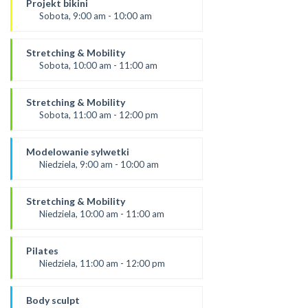
Projekt bikini
*Zajęcia dla dorosłych i dzieci
Sobota, 9:00 am - 10:00 am
SALA 1
Prowadząca:
Ola C.
Stretching & Mobility
* Zajęcia dla dorosłych i dzieci
Sobota, 10:00 am - 11:00 am
SALA 1
Prowadząca:
Ola C.
Stretching & Mobility
*Zajęcia dla dorosłych i dzieci
Sobota, 11:00 am - 12:00 pm
SALA 1
prowadząca:
Aneta
Modelowanie sylwetki
*Zajęcia dla dorosłych i dzieci
Niedziela, 9:00 am - 10:00 am
SALA 1
prowadząca:
Aneta J
Stretching & Mobility
SALA 1
Niedziela, 10:00 am - 11:00 am
prowadząca:
Aneta J
Pilates
*Zajęcia dla dorosłych i dzieci
Niedziela, 11:00 am - 12:00 pm
SALA 1
prowadząca:
Żaneta
Body sculpt