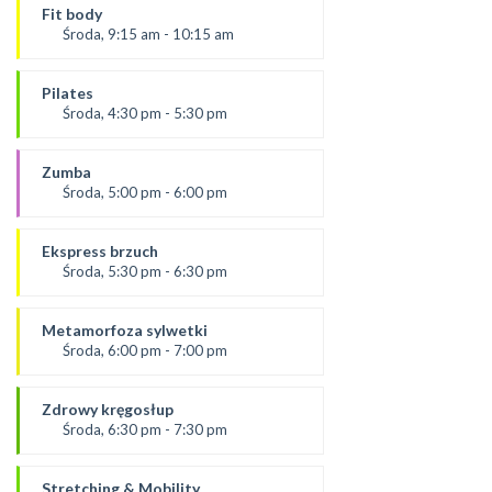
Aneta
Fit body
SALA 1
Środa, 9:15 am - 10:15 am
Prowadząca:
Justyna
Pilates
*Zajęcia dla dorosłych i dzieci
Środa, 4:30 pm - 5:30 pm
SALA 1
prowadząca:
Żaneta
Zumba
SALA 1
Środa, 5:00 pm - 6:00 pm
prowadząca:
Ola P
Ekspress brzuch
*Zajęcia dla dorosłych i dzieci
Środa, 5:30 pm - 6:30 pm
SALA 2
prowadząca:
Ola B.
Metamorfoza sylwetki
*Zajęcia dla dorosłych i dzieci
Środa, 6:00 pm - 7:00 pm
SALA 1
prowadząca:
Dominika F
Zdrowy kręgosłup
SALA 2
Środa, 6:30 pm - 7:30 pm
prowadząca:
Ania
Stretching & Mobility