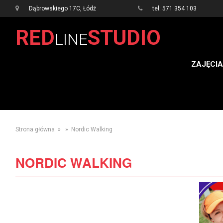
Dąbrowskiego 17C, Łódź
tel: 571 354 103
RED
STUDIO
LINE
ZAJĘCIA
Strona główna
» » Nordic Walking
NORDIC WALKING