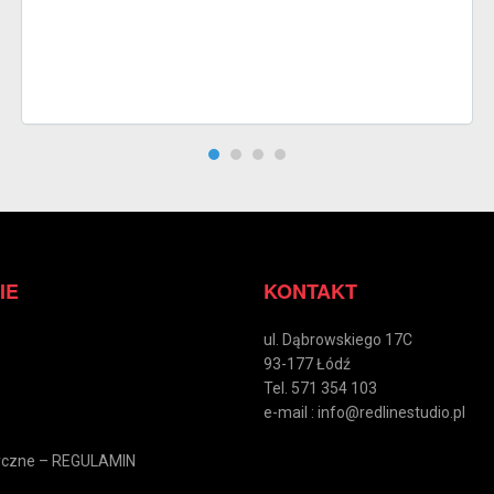
IE
KONTAKT
ul. Dąbrowskiego 17C
93-177 Łódź
Tel. 571 354 103
e-mail : info@redlinestudio.pl
tyczne – REGULAMIN