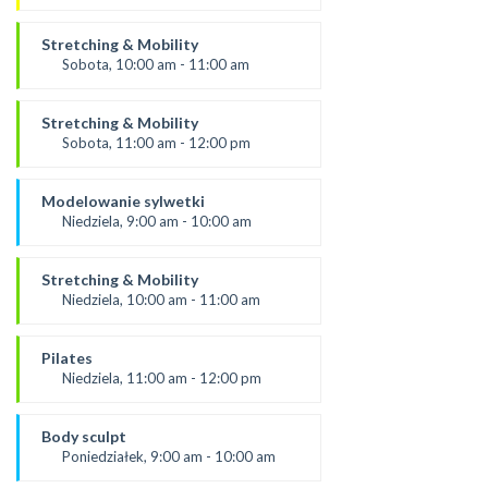
SALA 1
Prowadząca:
Ola C.
Stretching & Mobility
* Zajęcia dla dorosłych i dzieci
Sobota, 10:00 am - 11:00 am
SALA 1
Prowadząca:
Ola C.
Stretching & Mobility
*Zajęcia dla dorosłych i dzieci
Sobota, 11:00 am - 12:00 pm
SALA 1
prowadząca:
Aneta
Modelowanie sylwetki
*Zajęcia dla dorosłych i dzieci
Niedziela, 9:00 am - 10:00 am
SALA 1
prowadząca:
Aneta J
Stretching & Mobility
SALA 1
Niedziela, 10:00 am - 11:00 am
prowadząca:
Aneta J
Pilates
*Zajęcia dla dorosłych i dzieci
Niedziela, 11:00 am - 12:00 pm
SALA 1
prowadząca:
Żaneta
Body sculpt
SALA 1
Poniedziałek, 9:00 am - 10:00 am