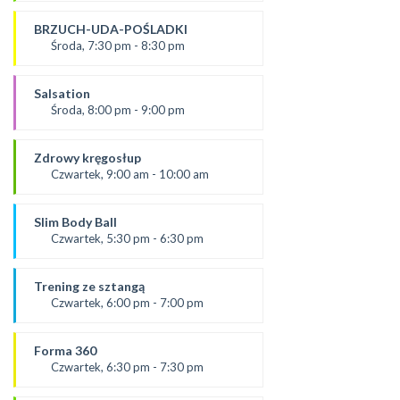
prowadząca:
Żaneta
BRZUCH-UDA-POŚLADKI
*Zajęcia dla dorosłych i dzieci
Środa, 7:30 pm - 8:30 pm
SALA 2
Prowadząca:
Agata
Salsation
*Zajęcia dla dorosłych i dzieci
Środa, 8:00 pm - 9:00 pm
SALA 1
prowadząca:
Asia
Zdrowy kręgosłup
SALA 2
Czwartek, 9:00 am - 10:00 am
Prowadząca:
Ania
Slim Body Ball
*Zajęcia dla dorosłych i dzieci
Czwartek, 5:30 pm - 6:30 pm
SALA 1
prowadząca:
Ola C.
Trening ze sztangą
SALA 1
Czwartek, 6:00 pm - 7:00 pm
od 5.09.24
prowadząca:
Forma 360
Karolina
Czwartek, 6:30 pm - 7:30 pm
SALA 2
prowadząca :