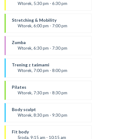
SALA 2
Wtorek, 5:30 pm - 6:30 pm
Prowadząca:
Ola B
Stretching & Mobility
*Zajęcia dla dorosłych i dzieci
Wtorek, 6:00 pm - 7:00 pm
SALA 1
prowadząca:
Aneta J
Zumba
*Zajęcia dla dorosłych i dzieci
Wtorek, 6:30 pm - 7:30 pm
SALA 2
Prowadząca:
Kasia K.
Trening z taśmami
*Zajęcia dla dorosłych i dzieci
Wtorek, 7:00 pm - 8:00 pm
SALA 1
od 9.09.25
prowadząca:
Pilates
Karolina
Wtorek, 7:30 pm - 8:30 pm
SALA 2
prowadząca:
*Zajęcia dla dorosłych i dzieci
Paulina
Body sculpt
*Zajęcia dla dorosłych i dzieci
Wtorek, 8:30 pm - 9:30 pm
SALA 1
Prowadząca:
Aneta
Fit body
SALA 1
Środa, 9:15 am - 10:15 am