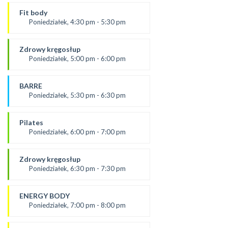
Prowadząca:
Aneta
Fit body
SALA 1
Poniedziałek, 4:30 pm - 5:30 pm
prowadząca:
Justyna
Zdrowy kręgosłup
*Zajęcia dla dorosłych i dzieci
Poniedziałek, 5:00 pm - 6:00 pm
SALA 1
od 2.09.24
prowadząca:
BARRE
Żaneta
Poniedziałek, 5:30 pm - 6:30 pm
*Zajęcia dla dorosłych i dzieci
prowadząca:
SALA 2
Aneta J.
Pilates
SALA 1
Poniedziałek, 6:00 pm - 7:00 pm
prowadząca:
Żaneta
Zdrowy kręgosłup
*Zajęcia dla dorosłych i dzieci
Poniedziałek, 6:30 pm - 7:30 pm
SALA 2
Prowadząca:
Ania
ENERGY BODY
*Zajęcia dla dorosłych i dzieci
Poniedziałek, 7:00 pm - 8:00 pm
SALA 1
prowadząca: