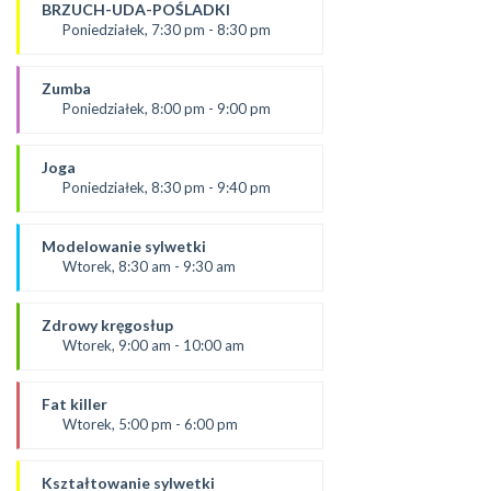
Karolina
BRZUCH-UDA-POŚLADKI
SALA 2
Poniedziałek, 7:30 pm - 8:30 pm
prowadząca:
Kasia W.
Zumba
SALA 1
Poniedziałek, 8:00 pm - 9:00 pm
prowadząca :
Ola P.
Joga
*Zajęcia dla dorosłych i dzieci
Poniedziałek, 8:30 pm - 9:40 pm
SALA 2
prowadząca:
Dominika
Modelowanie sylwetki
SALA 1
Wtorek, 8:30 am - 9:30 am
od 3.09.24
prowadząca:
Zdrowy kręgosłup
Dominika F
Wtorek, 9:00 am - 10:00 am
SALA 2
Prowadząca:
Ania
Fat killer
*Zajęcia dla dorosłych i dzieci
Wtorek, 5:00 pm - 6:00 pm
SALA 1
prowadząca:
Aneta J
Kształtowanie sylwetki