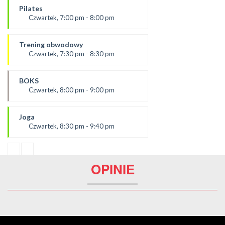
Ola C.
Pilates
SALA 1
Czwartek, 7:00 pm - 8:00 pm
prowadząca:
Żaneta
Trening obwodowy
*Zajęcia dla dorosłych i dzieci
Czwartek, 7:30 pm - 8:30 pm
SALA 2
Prowadząca:
Aneta J
BOKS
SALA 1
Czwartek, 8:00 pm - 9:00 pm
prowadzący:
Mateusz
Joga
SALA 2
Czwartek, 8:30 pm - 9:40 pm
prowądzaca:
Dominika
SALA 1
OPINIE