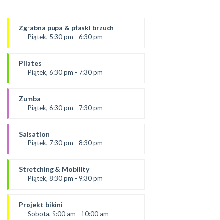
Zgrabna pupa & płaski brzuch
Piątek, 5:30 pm - 6:30 pm
Prowadząca:
Ola
Pilates
SALA 1
Piątek, 6:30 pm - 7:30 pm
prowadząca:
Paulina
Zumba
*Zajęcia dla dorosłych i dzieci
Piątek, 6:30 pm - 7:30 pm
SALA 1
Prowadząca:
Kasia K.
Salsation
*Zajęcia dla dorosłych i dzieci
Piątek, 7:30 pm - 8:30 pm
SALA 2
prowadzący:
Rafał
Stretching & Mobility
SALA 1
Piątek, 8:30 pm - 9:30 pm
prowadzący
Rafał
Projekt bikini
*Zajęcia dla dorosłych i dzieci
Sobota, 9:00 am - 10:00 am