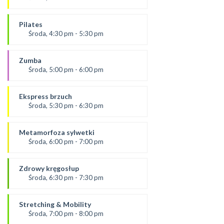
Prowadząca:
Justyna
Pilates
*Zajęcia dla dorosłych i dzieci
Środa, 4:30 pm - 5:30 pm
SALA 1
prowadząca:
Żaneta
Zumba
SALA 1
Środa, 5:00 pm - 6:00 pm
prowadząca:
Ola P
Ekspress brzuch
*Zajęcia dla dorosłych i dzieci
Środa, 5:30 pm - 6:30 pm
SALA 2
prowadząca:
Ola B.
Metamorfoza sylwetki
*Zajęcia dla dorosłych i dzieci
Środa, 6:00 pm - 7:00 pm
SALA 1
prowadząca:
Dominika F
Zdrowy kręgosłup
SALA 2
Środa, 6:30 pm - 7:30 pm
prowadząca:
Ania
Stretching & Mobility
*Zajęcia dla dorosłych i dzieci
Środa, 7:00 pm - 8:00 pm
SALA 1