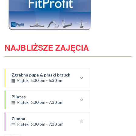
NAJBLIŻSZE ZAJĘCIA
Zgrabna pupa & płaski brzuch
Piątek, 5:30 pm - 6:30 pm
Prowadząca:
Ola
Pilates
SALA 1
Piątek, 6:30 pm - 7:30 pm
prowadząca:
Paulina
Zumba
*Zajęcia dla dorosłych i dzieci
Piątek, 6:30 pm - 7:30 pm
SALA 1
Prowadząca: