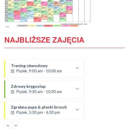
NAJBLIŻSZE ZAJĘCIA
Trening obwodowy
Piątek, 9:00 am - 10:00 am
Prowadząca:
Aneta J
Zdrowy kręgosłup
SALA 1
Piątek, 9:30 am - 10:30 am
od 6.09.24
prowadząca:
Zgrabna pupa & płaski brzuch
Żaneta
Piątek, 5:30 pm - 6:30 pm
*Zajęcia dla dorosłych i dzieci
Prowadząca:
SALA 2
Ola
Pilates