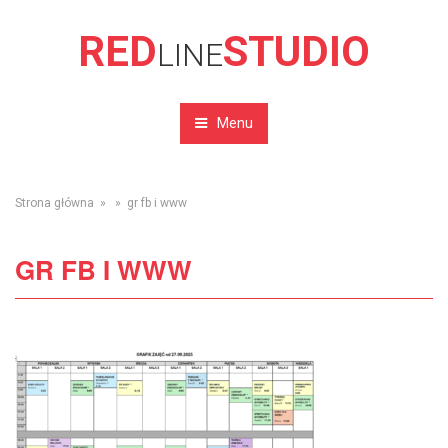
RED
STUDIO
LINE
Menu
Strona główna
» » gr fb i www
GR FB I WWW