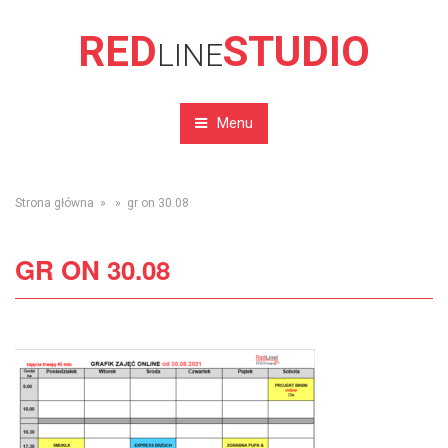
RED
STUDIO
LINE
Menu
Strona główna
» » gr on 30.08
GR ON 30.08