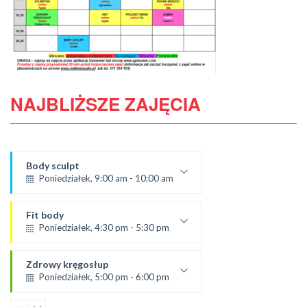
NAJBLIŻSZE ZAJĘCIA
Body sculpt
Poniedziałek, 9:00 am - 10:00 am
Prowadząca:
Aneta
Fit body
SALA 1
Poniedziałek, 4:30 pm - 5:30 pm
prowadząca:
Justyna
Zdrowy kręgosłup
*Zajęcia dla dorosłych i dzieci
Poniedziałek, 5:00 pm - 6:00 pm
SALA 1
od 2.09.24