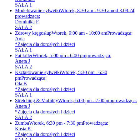
SALA 1
Modelowanie sylwetki
Wtorek, 8:30 am - 9:30 am
od 3.09.24
prowadząca:
Dominika F
SALA 2
Zdrowy kręgosłup
Wtorek, 9:00 am - 10:00 am
Prowadząca:
Ania
*Zajęcia dla dorosłych i dzieci
SALA 1
Fat killer
Wtorek, 5:00 pm - 6:00 pm
prowadząca:
Aneta J
SALA 2
Kształtowanie sylwetki
Wtorek, 5:30 pm - 6:30
pm
Prowadząca:
Ola B
*Zajęcia dla dorosłych i dzieci
SALA 1
Stretching & Mobility
Wtorek, 6:00 pm - 7:00 pm
prowadząca:
Aneta J
*Zajęcia dla dorosłych i dzieci
SALA 2
Zumba
Wtorek, 6:30 pm - 7:30 pm
Prowadząca:
Kasia K.
*Zajęcia dla dorosłych i dzieci
SALA 1