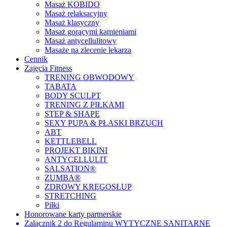
Masaż KOBIDO
Masaż relaksacyjny
Masaż klasyczny
Masaż gorącymi kamieniami
Masaż antycellulitowy
Masaże na zlecenie lekarza
Cennik
Zajęcia Fitness
TRENING OBWODOWY
TABATA
BODY SCULPT
TRENING Z PIŁKAMI
STEP & SHAPE
SEXY PUPA & PŁASKI BRZUCH
ABT
KETTLEBELL
PROJEKT BIKINI
ANTYCELLULIT
SALSATION®
ZUMBA®
ZDROWY KRĘGOSŁUP
STRETCHING
Piłki
Honorowane karty partnerskie
Załącznik 2 do Regulaminu WYTYCZNE SANITARNE