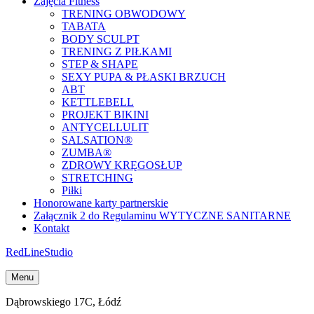
Zajęcia Fitness
TRENING OBWODOWY
TABATA
BODY SCULPT
TRENING Z PIŁKAMI
STEP & SHAPE
SEXY PUPA & PŁASKI BRZUCH
ABT
KETTLEBELL
PROJEKT BIKINI
ANTYCELLULIT
SALSATION®
ZUMBA®
ZDROWY KRĘGOSŁUP
STRETCHING
Piłki
Honorowane karty partnerskie
Załącznik 2 do Regulaminu WYTYCZNE SANITARNE
Kontakt
Red
Line
Studio
Menu
Dąbrowskiego 17C, Łódź