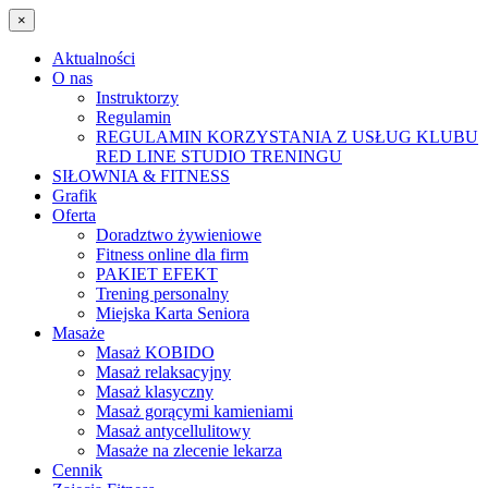
×
Aktualności
O nas
Instruktorzy
Regulamin
REGULAMIN KORZYSTANIA Z USŁUG KLUBU
RED LINE STUDIO TRENINGU
SIŁOWNIA & FITNESS
Grafik
Oferta
Doradztwo żywieniowe
Fitness online dla firm
PAKIET EFEKT
Trening personalny
Miejska Karta Seniora
Masaże
Masaż KOBIDO
Masaż relaksacyjny
Masaż klasyczny
Masaż gorącymi kamieniami
Masaż antycellulitowy
Masaże na zlecenie lekarza
Cennik