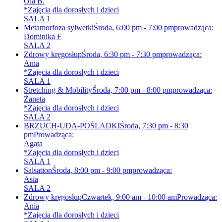
Ola B.
*Zajęcia dla dorosłych i dzieci
SALA 1
Metamorfoza sylwetki
Środa, 6:00 pm - 7:00 pm
prowadząca:
Dominika F
SALA 2
Zdrowy kręgosłup
Środa, 6:30 pm - 7:30 pm
prowadząca:
Ania
*Zajęcia dla dorosłych i dzieci
SALA 1
Stretching & Mobility
Środa, 7:00 pm - 8:00 pm
prowadząca:
Żaneta
*Zajęcia dla dorosłych i dzieci
SALA 2
BRZUCH-UDA-POŚLADKI
Środa, 7:30 pm - 8:30
pm
Prowadząca:
Agata
*Zajęcia dla dorosłych i dzieci
SALA 1
Salsation
Środa, 8:00 pm - 9:00 pm
prowadząca:
Asia
SALA 2
Zdrowy kręgosłup
Czwartek, 9:00 am - 10:00 am
Prowadząca:
Ania
*Zajęcia dla dorosłych i dzieci