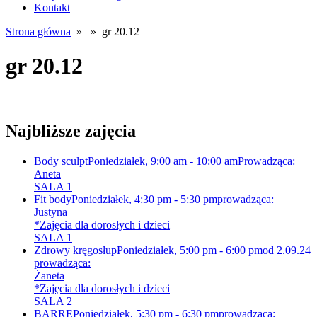
Kontakt
Strona główna
» » gr 20.12
gr 20.12
Najbliższe zajęcia
Body sculpt
Poniedziałek, 9:00 am - 10:00 am
Prowadząca:
Aneta
SALA 1
Fit body
Poniedziałek, 4:30 pm - 5:30 pm
prowadząca:
Justyna
*Zajęcia dla dorosłych i dzieci
SALA 1
Zdrowy kręgosłup
Poniedziałek, 5:00 pm - 6:00 pm
od 2.09.24
prowadząca:
Żaneta
*Zajęcia dla dorosłych i dzieci
SALA 2
BARRE
Poniedziałek, 5:30 pm - 6:30 pm
prowadząca: