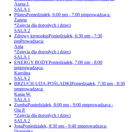
Aneta J.
SALA 1
Pilates
Poniedziałek, 6:00 pm - 7:00 pm
prowadząca:
Żaneta
*Zajęcia dla dorosłych i dzieci
SALA 2
Zdrowy kręgosłup
Poniedziałek, 6:30 pm - 7:30
pm
Prowadząca:
Ania
*Zajęcia dla dorosłych i dzieci
SALA 1
ENERGY BODY
Poniedziałek, 7:00 pm - 8:00
pm
prowadząca:
Karolina
SALA 2
BRZUCH-UDA-POŚLADKI
Poniedziałek, 7:30 pm - 8:30
pm
prowadząca:
Kasia W.
SALA 1
Zumba
Poniedziałek, 8:00 pm - 9:00 pm
prowadząca :
Ola P.
*Zajęcia dla dorosłych i dzieci
SALA 2
Joga
Poniedziałek, 8:30 pm - 9:40 pm
prowadząca:
Dominika