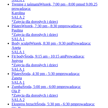
Trening z taśmami
Wtorek, 7:00 pm - 8:00 pm
od 9.09.25
prowadząca:
Karolina
SALA 2
*Zajęcia dla dorosłych i dzieci
Pilates
Wtorek, 7:30 pm - 8:30 pm
prowadząca:
Paulina
*Zajęcia dla dorosłych i dzieci
SALA 1
Body sculpt
Wtorek, 8:30 pm - 9:30 pm
Prowadząca:
Aneta
SALA 1
Fit body
Środa, 9:15 am - 10:15 am
Prowadząca:
Justyna
*Zajęcia dla dorosłych i dzieci
SALA 1
Pilates
Środa, 4:30 pm - 5:30 pm
prowadząca:
Żaneta
SALA 1
Zumba
Środa, 5:00 pm - 6:00 pm
prowadząca:
Ola P
*Zajęcia dla dorosłych i dzieci
SALA 2
Ekspress brzuch
Środa, 5:30 pm - 6:30 pm
prowadząca: