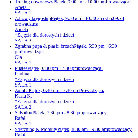
Trening obwodowy
Piątek, 9:00 am - 10:00 am
Prowadząca:
Aneta J
SALA 1
Zdrowy kręgosłup
Piątek, 9:30 am - 10:30 am
od 6.09.24
prowadząca:
Żaneta
*Zajęcia dla dorosłych i dzieci
SALA 2
Zgrabna pupa & płaski brzuch
Piątek, 5:30 pm - 6:30
pm
Prowadząca:
Ola
SALA 1
Pilates
Piątek, 6:30 pm - 7:30 pm
prowadząca:
Paulina
*Zajęcia dla dorosłych i dzieci
SALA 1
Zumba
Piątek, 6:30 pm - 7:30 pm
Prowadząca:
Kasia K.
*Zajęcia dla dorosłych i dzieci
SALA 2
Salsation
Piątek, 7:30 pm - 8:30 pm
prowadzący:
Rafał
SALA 1
Stretching & Mobility
Piątek, 8:30 pm - 9:30 pm
prowadzący
Rafał