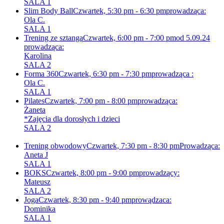
SALA 1
Slim Body Ball
Czwartek, 5:30 pm - 6:30 pm
prowadząca:
Ola C.
SALA 1
Trening ze sztangą
Czwartek, 6:00 pm - 7:00 pm
od 5.09.24
prowadząca:
Karolina
SALA 2
Forma 360
Czwartek, 6:30 pm - 7:30 pm
prowadząca :
Ola C.
SALA 1
Pilates
Czwartek, 7:00 pm - 8:00 pm
prowadząca:
Żaneta
*Zajęcia dla dorosłych i dzieci
SALA 2
Trening obwodowy
Czwartek, 7:30 pm - 8:30 pm
Prowadząca:
Aneta J
SALA 1
BOKS
Czwartek, 8:00 pm - 9:00 pm
prowadzący:
Mateusz
SALA 2
Joga
Czwartek, 8:30 pm - 9:40 pm
prowądzaca:
Dominika
SALA 1