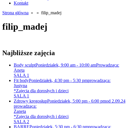
Kontakt
Strona główna
» » filip_madej
filip_madej
Najbliższe zajęcia
Body sculpt
Poniedziałek, 9:00 am - 10:00 am
Prowadząca:
Aneta
SALA 1
Fit body
Poniedziałek, 4:30 pm - 5:30 pm
prowadząca:
Justyna
*Zajęcia dla dorosłych i dzieci
SALA 1
Zdrowy kręgosłup
Poniedziałek, 5:00 pm - 6:00 pm
od 2.09.24
prowadząca:
Żaneta
*Zajęcia dla dorosłych i dzieci
SALA 2
BARRE
Poniedziałek, 5:30 pm - 6:30 pm
prowadząca: