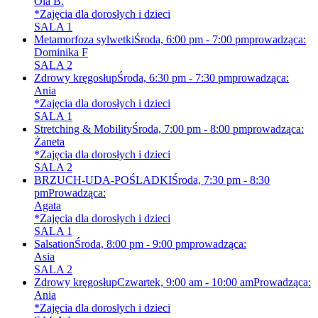
Ola B.
*Zajęcia dla dorosłych i dzieci
SALA 1
Metamorfoza sylwetki
Środa, 6:00 pm - 7:00 pm
prowadząca:
Dominika F
SALA 2
Zdrowy kręgosłup
Środa, 6:30 pm - 7:30 pm
prowadząca:
Ania
*Zajęcia dla dorosłych i dzieci
SALA 1
Stretching & Mobility
Środa, 7:00 pm - 8:00 pm
prowadząca:
Żaneta
*Zajęcia dla dorosłych i dzieci
SALA 2
BRZUCH-UDA-POŚLADKI
Środa, 7:30 pm - 8:30
pm
Prowadząca:
Agata
*Zajęcia dla dorosłych i dzieci
SALA 1
Salsation
Środa, 8:00 pm - 9:00 pm
prowadząca:
Asia
SALA 2
Zdrowy kręgosłup
Czwartek, 9:00 am - 10:00 am
Prowadząca:
Ania
*Zajęcia dla dorosłych i dzieci