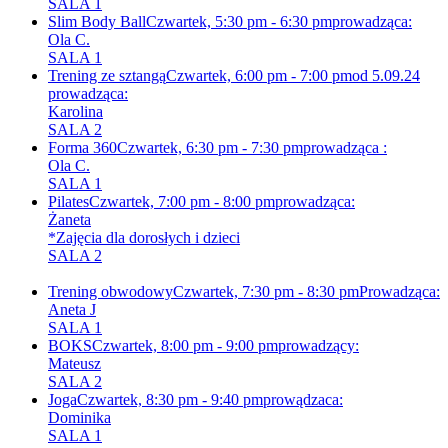
SALA 1
Slim Body Ball
Czwartek, 5:30 pm - 6:30 pm
prowadząca:
Ola C.
SALA 1
Trening ze sztangą
Czwartek, 6:00 pm - 7:00 pm
od 5.09.24
prowadząca:
Karolina
SALA 2
Forma 360
Czwartek, 6:30 pm - 7:30 pm
prowadząca :
Ola C.
SALA 1
Pilates
Czwartek, 7:00 pm - 8:00 pm
prowadząca:
Żaneta
*Zajęcia dla dorosłych i dzieci
SALA 2
Trening obwodowy
Czwartek, 7:30 pm - 8:30 pm
Prowadząca:
Aneta J
SALA 1
BOKS
Czwartek, 8:00 pm - 9:00 pm
prowadzący:
Mateusz
SALA 2
Joga
Czwartek, 8:30 pm - 9:40 pm
prowądzaca:
Dominika
SALA 1