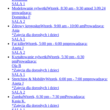
SALA 1
Modelowanie sylwetki
Wtorek, 8:30 am - 9:30 am
od 3.09.24
prowadząca:
Dominika F
SALA 2
Zdrowy kręgosłup
Wtorek, 9:00 am - 10:00 am
Prowadząca:
Ania
*Zajęcia dla dorosłych i dzieci
SALA 1
Fat killer
Wtorek, 5:00 pm - 6:00 pm
prowadząca:
Aneta J
SALA 2
Kształtowanie sylwetki
Wtorek, 5:30 pm - 6:30
pm
Prowadząca:
Ola B
*Zajęcia dla dorosłych i dzieci
SALA 1
Stretching & Mobility
Wtorek, 6:00 pm - 7:00 pm
prowadząca:
Aneta J
*Zajęcia dla dorosłych i dzieci
SALA 2
Zumba
Wtorek, 6:30 pm - 7:30 pm
Prowadząca:
Kasia K.
*Zajęcia dla dorosłych i dzieci
SALA 1