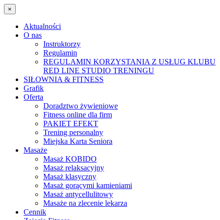
×
Aktualności
O nas
Instruktorzy
Regulamin
REGULAMIN KORZYSTANIA Z USŁUG KLUBU
RED LINE STUDIO TRENINGU
SIŁOWNIA & FITNESS
Grafik
Oferta
Doradztwo żywieniowe
Fitness online dla firm
PAKIET EFEKT
Trening personalny
Miejska Karta Seniora
Masaże
Masaż KOBIDO
Masaż relaksacyjny
Masaż klasyczny
Masaż gorącymi kamieniami
Masaż antycellulitowy
Masaże na zlecenie lekarza
Cennik