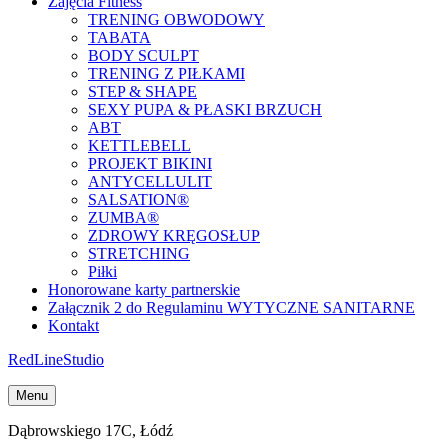
Zajęcia Fitness
TRENING OBWODOWY
TABATA
BODY SCULPT
TRENING Z PIŁKAMI
STEP & SHAPE
SEXY PUPA & PŁASKI BRZUCH
ABT
KETTLEBELL
PROJEKT BIKINI
ANTYCELLULIT
SALSATION®
ZUMBA®
ZDROWY KRĘGOSŁUP
STRETCHING
Piłki
Honorowane karty partnerskie
Załącznik 2 do Regulaminu WYTYCZNE SANITARNE
Kontakt
Red
Line
Studio
Menu
Dąbrowskiego 17C, Łódź