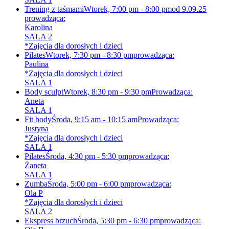
Trening z taśmami
Wtorek, 7:00 pm - 8:00 pm
od 9.09.25
prowadząca:
Karolina
SALA 2
*Zajęcia dla dorosłych i dzieci
Pilates
Wtorek, 7:30 pm - 8:30 pm
prowadząca:
Paulina
*Zajęcia dla dorosłych i dzieci
SALA 1
Body sculpt
Wtorek, 8:30 pm - 9:30 pm
Prowadząca:
Aneta
SALA 1
Fit body
Środa, 9:15 am - 10:15 am
Prowadząca:
Justyna
*Zajęcia dla dorosłych i dzieci
SALA 1
Pilates
Środa, 4:30 pm - 5:30 pm
prowadząca:
Żaneta
SALA 1
Zumba
Środa, 5:00 pm - 6:00 pm
prowadząca:
Ola P
*Zajęcia dla dorosłych i dzieci
SALA 2
Ekspress brzuch
Środa, 5:30 pm - 6:30 pm
prowadząca: