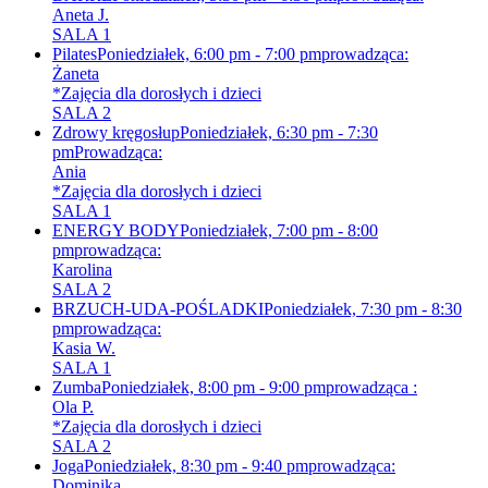
Aneta J.
SALA 1
Pilates
Poniedziałek, 6:00 pm - 7:00 pm
prowadząca:
Żaneta
*Zajęcia dla dorosłych i dzieci
SALA 2
Zdrowy kręgosłup
Poniedziałek, 6:30 pm - 7:30
pm
Prowadząca:
Ania
*Zajęcia dla dorosłych i dzieci
SALA 1
ENERGY BODY
Poniedziałek, 7:00 pm - 8:00
pm
prowadząca:
Karolina
SALA 2
BRZUCH-UDA-POŚLADKI
Poniedziałek, 7:30 pm - 8:30
pm
prowadząca:
Kasia W.
SALA 1
Zumba
Poniedziałek, 8:00 pm - 9:00 pm
prowadząca :
Ola P.
*Zajęcia dla dorosłych i dzieci
SALA 2
Joga
Poniedziałek, 8:30 pm - 9:40 pm
prowadząca:
Dominika