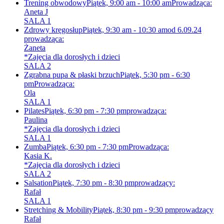
Trening obwodowy
Piątek, 9:00 am - 10:00 am
Prowadząca:
Aneta J
SALA 1
Zdrowy kręgosłup
Piątek, 9:30 am - 10:30 am
od 6.09.24
prowadząca:
Żaneta
*Zajęcia dla dorosłych i dzieci
SALA 2
Zgrabna pupa & płaski brzuch
Piątek, 5:30 pm - 6:30
pm
Prowadząca:
Ola
SALA 1
Pilates
Piątek, 6:30 pm - 7:30 pm
prowadząca:
Paulina
*Zajęcia dla dorosłych i dzieci
SALA 1
Zumba
Piątek, 6:30 pm - 7:30 pm
Prowadząca:
Kasia K.
*Zajęcia dla dorosłych i dzieci
SALA 2
Salsation
Piątek, 7:30 pm - 8:30 pm
prowadzący:
Rafał
SALA 1
Stretching & Mobility
Piątek, 8:30 pm - 9:30 pm
prowadzący
Rafał