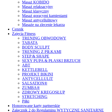
Masaż KOBIDO
Masaż relaksacyjny
Masaż klasyczny
Masaż gorącymi kamieniami
Masaż antycellulitowy
Masaże na zlecenie lekarza
Cennik
Zajęcia Fitness
TRENING OBWODOWY
TABATA
BODY SCULPT
TRENING Z PIŁKAMI
STEP & SHAPE
SEXY PUPA & PŁASKI BRZUCH
ABT
KETTLEBELL
PROJEKT BIKINI
ANTYCELLULIT
SALSATION®
ZUMBA®
ZDROWY KRĘGOSŁUP
STRETCHING
Piłki
Honorowane karty partnerskie
Załącznik 2 do Regulaminu WYTYCZNE SANITARNE