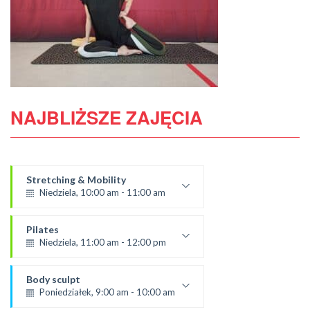
NAJBLIŻSZE ZAJĘCIA
Stretching & Mobility
Niedziela, 10:00 am - 11:00 am
prowadząca:
Aneta J
Pilates
*Zajęcia dla dorosłych i dzieci
Niedziela, 11:00 am - 12:00 pm
SALA 1
prowadząca:
Żaneta
Body sculpt
SALA 1
Poniedziałek, 9:00 am - 10:00 am