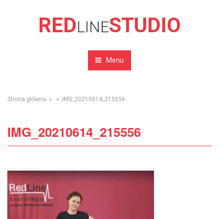
RED
STUDIO
LINE
Menu
Strona główna
» » IMG_20210614_215556
IMG_20210614_215556