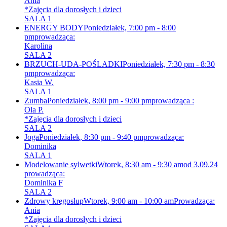
Ania
*Zajęcia dla dorosłych i dzieci
SALA 1
ENERGY BODY
Poniedziałek, 7:00 pm - 8:00
pm
prowadząca:
Karolina
SALA 2
BRZUCH-UDA-POŚLADKI
Poniedziałek, 7:30 pm - 8:30
pm
prowadząca:
Kasia W.
SALA 1
Zumba
Poniedziałek, 8:00 pm - 9:00 pm
prowadząca :
Ola P.
*Zajęcia dla dorosłych i dzieci
SALA 2
Joga
Poniedziałek, 8:30 pm - 9:40 pm
prowadząca:
Dominika
SALA 1
Modelowanie sylwetki
Wtorek, 8:30 am - 9:30 am
od 3.09.24
prowadząca:
Dominika F
SALA 2
Zdrowy kręgosłup
Wtorek, 9:00 am - 10:00 am
Prowadząca:
Ania
*Zajęcia dla dorosłych i dzieci