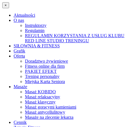
×
Aktualności
O nas
Instruktorzy
Regulamin
REGULAMIN KORZYSTANIA Z USŁUG KLUBU
RED LINE STUDIO TRENINGU
SIŁOWNIA & FITNESS
Grafik
Oferta
Doradztwo żywieniowe
Fitness online dla firm
PAKIET EFEKT
Trening personalny
Miejska Karta Seniora
Masaże
Masaż KOBIDO
Masaż relaksacyjny
Masaż klasyczny
Masaż gorącymi kamieniami
Masaż antycellulitowy
Masaże na zlecenie lekarza
Cennik