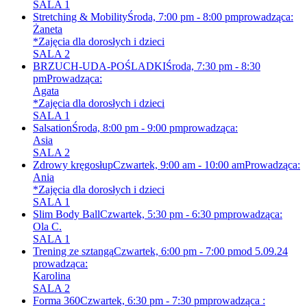
SALA 1
Stretching & Mobility
Środa, 7:00 pm - 8:00 pm
prowadząca:
Żaneta
*Zajęcia dla dorosłych i dzieci
SALA 2
BRZUCH-UDA-POŚLADKI
Środa, 7:30 pm - 8:30
pm
Prowadząca:
Agata
*Zajęcia dla dorosłych i dzieci
SALA 1
Salsation
Środa, 8:00 pm - 9:00 pm
prowadząca:
Asia
SALA 2
Zdrowy kręgosłup
Czwartek, 9:00 am - 10:00 am
Prowadząca:
Ania
*Zajęcia dla dorosłych i dzieci
SALA 1
Slim Body Ball
Czwartek, 5:30 pm - 6:30 pm
prowadząca:
Ola C.
SALA 1
Trening ze sztangą
Czwartek, 6:00 pm - 7:00 pm
od 5.09.24
prowadząca:
Karolina
SALA 2
Forma 360
Czwartek, 6:30 pm - 7:30 pm
prowadząca :