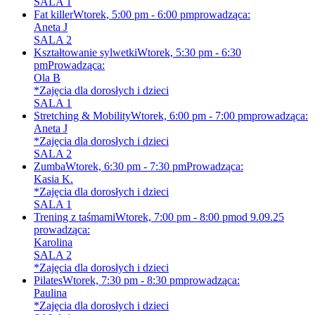
SALA 1
Fat killer
Wtorek, 5:00 pm - 6:00 pm
prowadząca:
Aneta J
SALA 2
Kształtowanie sylwetki
Wtorek, 5:30 pm - 6:30
pm
Prowadząca:
Ola B
*Zajęcia dla dorosłych i dzieci
SALA 1
Stretching & Mobility
Wtorek, 6:00 pm - 7:00 pm
prowadząca:
Aneta J
*Zajęcia dla dorosłych i dzieci
SALA 2
Zumba
Wtorek, 6:30 pm - 7:30 pm
Prowadząca:
Kasia K.
*Zajęcia dla dorosłych i dzieci
SALA 1
Trening z taśmami
Wtorek, 7:00 pm - 8:00 pm
od 9.09.25
prowadząca:
Karolina
SALA 2
*Zajęcia dla dorosłych i dzieci
Pilates
Wtorek, 7:30 pm - 8:30 pm
prowadząca:
Paulina
*Zajęcia dla dorosłych i dzieci