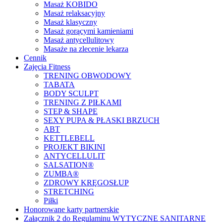
Masaż KOBIDO
Masaż relaksacyjny
Masaż klasyczny
Masaż gorącymi kamieniami
Masaż antycellulitowy
Masaże na zlecenie lekarza
Cennik
Zajęcia Fitness
TRENING OBWODOWY
TABATA
BODY SCULPT
TRENING Z PIŁKAMI
STEP & SHAPE
SEXY PUPA & PŁASKI BRZUCH
ABT
KETTLEBELL
PROJEKT BIKINI
ANTYCELLULIT
SALSATION®
ZUMBA®
ZDROWY KRĘGOSŁUP
STRETCHING
Piłki
Honorowane karty partnerskie
Załącznik 2 do Regulaminu WYTYCZNE SANITARNE