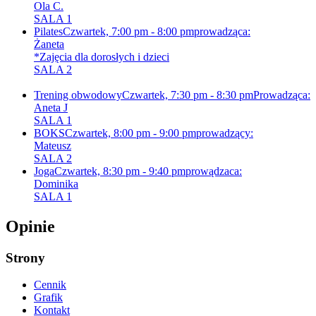
Ola C.
SALA 1
Pilates
Czwartek, 7:00 pm - 8:00 pm
prowadząca:
Żaneta
*Zajęcia dla dorosłych i dzieci
SALA 2
Trening obwodowy
Czwartek, 7:30 pm - 8:30 pm
Prowadząca:
Aneta J
SALA 1
BOKS
Czwartek, 8:00 pm - 9:00 pm
prowadzący:
Mateusz
SALA 2
Joga
Czwartek, 8:30 pm - 9:40 pm
prowądzaca:
Dominika
SALA 1
Opinie
Strony
Cennik
Grafik
Kontakt