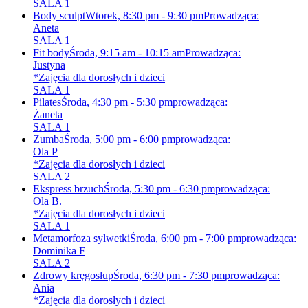
SALA 1
Body sculpt
Wtorek, 8:30 pm - 9:30 pm
Prowadząca:
Aneta
SALA 1
Fit body
Środa, 9:15 am - 10:15 am
Prowadząca:
Justyna
*Zajęcia dla dorosłych i dzieci
SALA 1
Pilates
Środa, 4:30 pm - 5:30 pm
prowadząca:
Żaneta
SALA 1
Zumba
Środa, 5:00 pm - 6:00 pm
prowadząca:
Ola P
*Zajęcia dla dorosłych i dzieci
SALA 2
Ekspress brzuch
Środa, 5:30 pm - 6:30 pm
prowadząca:
Ola B.
*Zajęcia dla dorosłych i dzieci
SALA 1
Metamorfoza sylwetki
Środa, 6:00 pm - 7:00 pm
prowadząca:
Dominika F
SALA 2
Zdrowy kręgosłup
Środa, 6:30 pm - 7:30 pm
prowadząca:
Ania
*Zajęcia dla dorosłych i dzieci