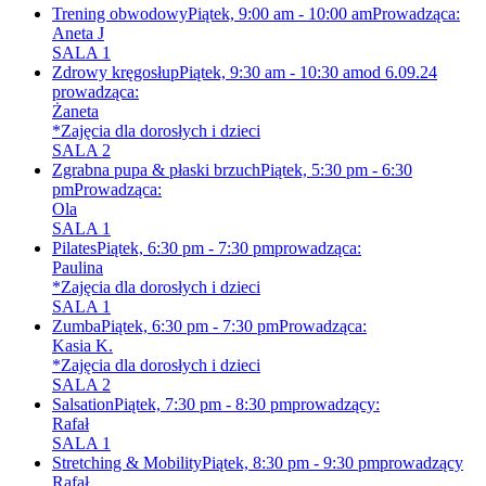
Trening obwodowy
Piątek, 9:00 am - 10:00 am
Prowadząca:
Aneta J
SALA 1
Zdrowy kręgosłup
Piątek, 9:30 am - 10:30 am
od 6.09.24
prowadząca:
Żaneta
*Zajęcia dla dorosłych i dzieci
SALA 2
Zgrabna pupa & płaski brzuch
Piątek, 5:30 pm - 6:30
pm
Prowadząca:
Ola
SALA 1
Pilates
Piątek, 6:30 pm - 7:30 pm
prowadząca:
Paulina
*Zajęcia dla dorosłych i dzieci
SALA 1
Zumba
Piątek, 6:30 pm - 7:30 pm
Prowadząca:
Kasia K.
*Zajęcia dla dorosłych i dzieci
SALA 2
Salsation
Piątek, 7:30 pm - 8:30 pm
prowadzący:
Rafał
SALA 1
Stretching & Mobility
Piątek, 8:30 pm - 9:30 pm
prowadzący
Rafał