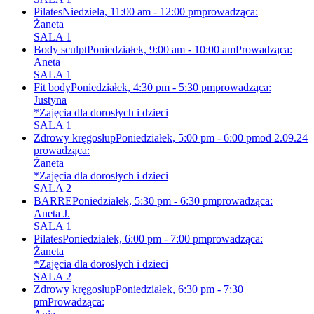
Pilates
Niedziela, 11:00 am - 12:00 pm
prowadząca:
Żaneta
SALA 1
Body sculpt
Poniedziałek, 9:00 am - 10:00 am
Prowadząca:
Aneta
SALA 1
Fit body
Poniedziałek, 4:30 pm - 5:30 pm
prowadząca:
Justyna
*Zajęcia dla dorosłych i dzieci
SALA 1
Zdrowy kręgosłup
Poniedziałek, 5:00 pm - 6:00 pm
od 2.09.24
prowadząca:
Żaneta
*Zajęcia dla dorosłych i dzieci
SALA 2
BARRE
Poniedziałek, 5:30 pm - 6:30 pm
prowadząca:
Aneta J.
SALA 1
Pilates
Poniedziałek, 6:00 pm - 7:00 pm
prowadząca:
Żaneta
*Zajęcia dla dorosłych i dzieci
SALA 2
Zdrowy kręgosłup
Poniedziałek, 6:30 pm - 7:30
pm
Prowadząca: