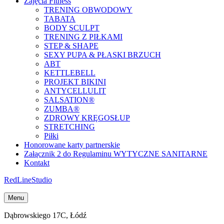
Zajęcia Fitness
TRENING OBWODOWY
TABATA
BODY SCULPT
TRENING Z PIŁKAMI
STEP & SHAPE
SEXY PUPA & PŁASKI BRZUCH
ABT
KETTLEBELL
PROJEKT BIKINI
ANTYCELLULIT
SALSATION®
ZUMBA®
ZDROWY KRĘGOSŁUP
STRETCHING
Piłki
Honorowane karty partnerskie
Załącznik 2 do Regulaminu WYTYCZNE SANITARNE
Kontakt
Red
Line
Studio
Menu
Dąbrowskiego 17C, Łódź