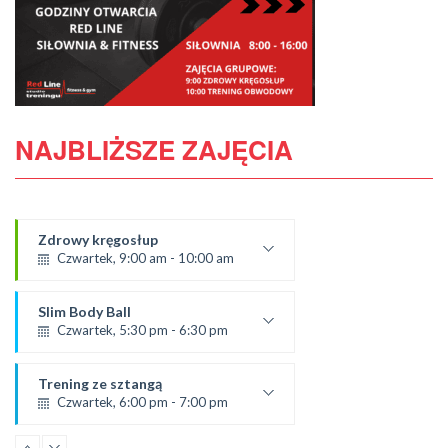
NAJBLIŻSZE ZAJĘCIA
Zdrowy kręgosłup
Czwartek, 9:00 am - 10:00 am
Prowadząca:
Ania
Slim Body Ball
*Zajęcia dla dorosłych i dzieci
Czwartek, 5:30 pm - 6:30 pm
SALA 1
prowadząca:
Ola C.
Trening ze sztangą
SALA 1
Czwartek, 6:00 pm - 7:00 pm
od 5.09.24