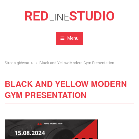
RED
STUDIO
LINE
Menu
Strona główna
» » Black and Yellow Modern Gym Presentation
BLACK AND YELLOW MODERN
GYM PRESENTATION