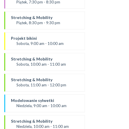
*Zajęcia dla dorosłych i dzieci
Piątek, 7:30 pm - 8:30 pm
SALA 2
prowadzący:
Rafał
Stretching & Mobility
SALA 1
Piątek, 8:30 pm - 9:30 pm
prowadzący
Rafał
Projekt bikini
*Zajęcia dla dorosłych i dzieci
Sobota, 9:00 am - 10:00 am
SALA 1
Prowadząca:
Ola C.
Stretching & Mobility
* Zajęcia dla dorosłych i dzieci
Sobota, 10:00 am - 11:00 am
SALA 1
Prowadząca:
Ola C.
Stretching & Mobility
*Zajęcia dla dorosłych i dzieci
Sobota, 11:00 am - 12:00 pm
SALA 1
prowadząca:
Aneta
Modelowanie sylwetki
*Zajęcia dla dorosłych i dzieci
Niedziela, 9:00 am - 10:00 am
SALA 1
prowadząca:
Aneta J
Stretching & Mobility
SALA 1
Niedziela, 10:00 am - 11:00 am