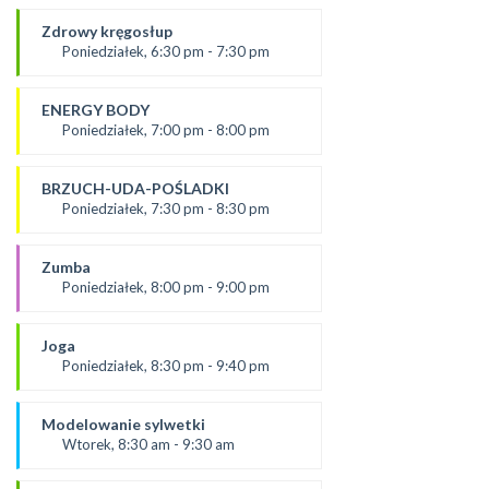
prowadząca:
Żaneta
Zdrowy kręgosłup
*Zajęcia dla dorosłych i dzieci
Poniedziałek, 6:30 pm - 7:30 pm
SALA 2
Prowadząca:
Ania
ENERGY BODY
*Zajęcia dla dorosłych i dzieci
Poniedziałek, 7:00 pm - 8:00 pm
SALA 1
prowadząca:
Karolina
BRZUCH-UDA-POŚLADKI
SALA 2
Poniedziałek, 7:30 pm - 8:30 pm
prowadząca:
Kasia W.
Zumba
SALA 1
Poniedziałek, 8:00 pm - 9:00 pm
prowadząca :
Ola P.
Joga
*Zajęcia dla dorosłych i dzieci
Poniedziałek, 8:30 pm - 9:40 pm
SALA 2
prowadząca:
Dominika
Modelowanie sylwetki
SALA 1
Wtorek, 8:30 am - 9:30 am
od 3.09.24