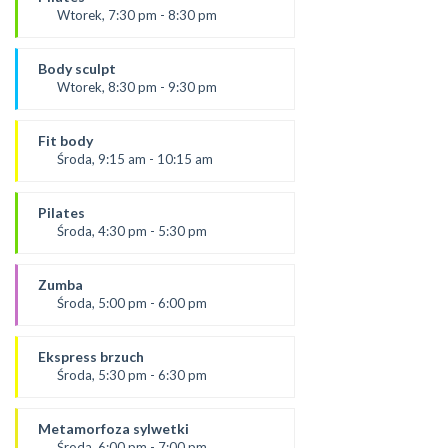
Karolina
Wtorek, 7:30 pm - 8:30 pm
SALA 2
prowadząca:
*Zajęcia dla dorosłych i dzieci
Paulina
Body sculpt
*Zajęcia dla dorosłych i dzieci
Wtorek, 8:30 pm - 9:30 pm
SALA 1
Prowadząca:
Aneta
Fit body
SALA 1
Środa, 9:15 am - 10:15 am
Prowadząca:
Justyna
Pilates
*Zajęcia dla dorosłych i dzieci
Środa, 4:30 pm - 5:30 pm
SALA 1
prowadząca:
Żaneta
Zumba
SALA 1
Środa, 5:00 pm - 6:00 pm
prowadząca:
Ola P
Ekspress brzuch
*Zajęcia dla dorosłych i dzieci
Środa, 5:30 pm - 6:30 pm
SALA 2
prowadząca:
Ola B.
Metamorfoza sylwetki
*Zajęcia dla dorosłych i dzieci
Środa, 6:00 pm - 7:00 pm