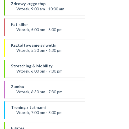
prowadząca:
Zdrowy kręgosłup
Dominika F
Wtorek, 9:00 am - 10:00 am
SALA 2
Prowadząca:
Ania
Fat killer
*Zajęcia dla dorosłych i dzieci
Wtorek, 5:00 pm - 6:00 pm
SALA 1
prowadząca:
Aneta J
Kształtowanie sylwetki
SALA 2
Wtorek, 5:30 pm - 6:30 pm
Prowadząca:
Ola B
Stretching & Mobility
*Zajęcia dla dorosłych i dzieci
Wtorek, 6:00 pm - 7:00 pm
SALA 1
prowadząca:
Aneta J
Zumba
*Zajęcia dla dorosłych i dzieci
Wtorek, 6:30 pm - 7:30 pm
SALA 2
Prowadząca:
Kasia K.
Trening z taśmami
*Zajęcia dla dorosłych i dzieci
Wtorek, 7:00 pm - 8:00 pm
SALA 1
od 9.09.25
prowadząca:
Pilates