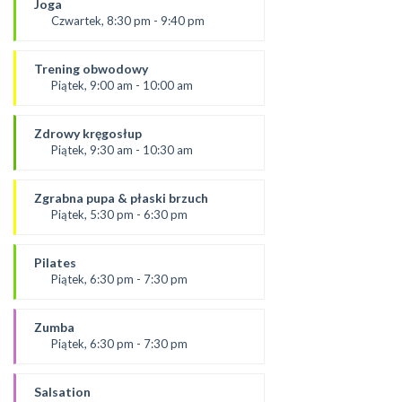
Joga
SALA 2
Czwartek, 8:30 pm - 9:40 pm
prowądzaca:
Dominika
Trening obwodowy
SALA 1
Piątek, 9:00 am - 10:00 am
Prowadząca:
Aneta J
Zdrowy kręgosłup
SALA 1
Piątek, 9:30 am - 10:30 am
od 6.09.24
prowadząca:
Zgrabna pupa & płaski brzuch
Żaneta
Piątek, 5:30 pm - 6:30 pm
*Zajęcia dla dorosłych i dzieci
Prowadząca:
SALA 2
Ola
Pilates
SALA 1
Piątek, 6:30 pm - 7:30 pm
prowadząca:
Paulina
Zumba
*Zajęcia dla dorosłych i dzieci
Piątek, 6:30 pm - 7:30 pm
SALA 1
Prowadząca:
Kasia K.
Salsation