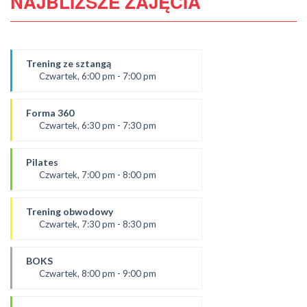
NAJBLIŻSZE ZAJĘCIA
Trening ze sztangą
Czwartek, 6:00 pm - 7:00 pm
od 5.09.24
prowadząca:
Forma 360
Karolina
Czwartek, 6:30 pm - 7:30 pm
SALA 2
prowadząca :
Ola C.
Pilates
SALA 1
Czwartek, 7:00 pm - 8:00 pm
prowadząca:
Żaneta
Trening obwodowy
*Zajęcia dla dorosłych i dzieci
Czwartek, 7:30 pm - 8:30 pm
SALA 2
Prowadząca:
Aneta J
BOKS
SALA 1
Czwartek, 8:00 pm - 9:00 pm
prowadzący:
Mateusz