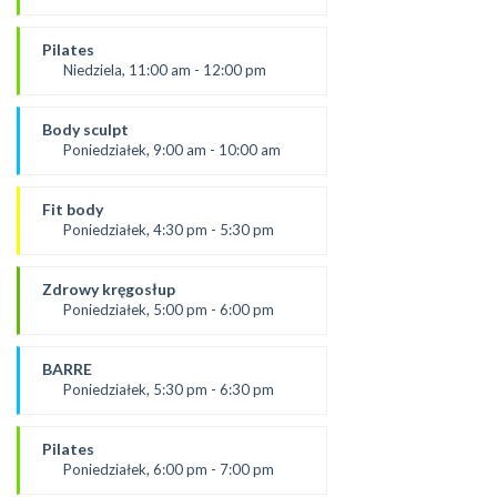
prowadząca:
Aneta J
Pilates
*Zajęcia dla dorosłych i dzieci
Niedziela, 11:00 am - 12:00 pm
SALA 1
prowadząca:
Żaneta
Body sculpt
SALA 1
Poniedziałek, 9:00 am - 10:00 am
Prowadząca:
Aneta
Fit body
SALA 1
Poniedziałek, 4:30 pm - 5:30 pm
prowadząca:
Justyna
Zdrowy kręgosłup
*Zajęcia dla dorosłych i dzieci
Poniedziałek, 5:00 pm - 6:00 pm
SALA 1
od 2.09.24
prowadząca:
BARRE
Żaneta
Poniedziałek, 5:30 pm - 6:30 pm
*Zajęcia dla dorosłych i dzieci
prowadząca:
SALA 2
Aneta J.
Pilates
SALA 1
Poniedziałek, 6:00 pm - 7:00 pm