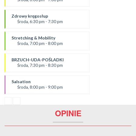
SALA 1
prowadząca:
Dominika F
Zdrowy kręgosłup
SALA 2
Środa, 6:30 pm - 7:30 pm
prowadząca:
Ania
Stretching & Mobility
*Zajęcia dla dorosłych i dzieci
Środa, 7:00 pm - 8:00 pm
SALA 1
prowadząca:
Żaneta
BRZUCH-UDA-POŚLADKI
*Zajęcia dla dorosłych i dzieci
Środa, 7:30 pm - 8:30 pm
SALA 2
Prowadząca:
Agata
Salsation
*Zajęcia dla dorosłych i dzieci
Środa, 8:00 pm - 9:00 pm
SALA 1
prowadząca:
Asia
SALA 2
OPINIE