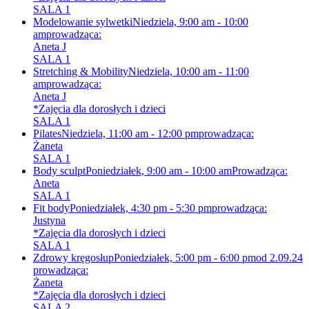
SALA 1
Modelowanie sylwetki
Niedziela, 9:00 am - 10:00
am
prowadząca:
Aneta J
SALA 1
Stretching & Mobility
Niedziela, 10:00 am - 11:00
am
prowadząca:
Aneta J
*Zajęcia dla dorosłych i dzieci
SALA 1
Pilates
Niedziela, 11:00 am - 12:00 pm
prowadząca:
Żaneta
SALA 1
Body sculpt
Poniedziałek, 9:00 am - 10:00 am
Prowadząca:
Aneta
SALA 1
Fit body
Poniedziałek, 4:30 pm - 5:30 pm
prowadząca:
Justyna
*Zajęcia dla dorosłych i dzieci
SALA 1
Zdrowy kręgosłup
Poniedziałek, 5:00 pm - 6:00 pm
od 2.09.24
prowadząca:
Żaneta
*Zajęcia dla dorosłych i dzieci
SALA 2