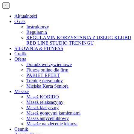
×
Aktualności
O nas
Instruktorzy
Regulamin
REGULAMIN KORZYSTANIA Z USŁUG KLUBU
RED LINE STUDIO TRENINGU
SIŁOWNIA & FITNESS
Grafik
Oferta
Doradztwo żywieniowe
Fitness online dla firm
PAKIET EFEKT
Trening personalny
Miejska Karta Seniora
Masaże
Masaż KOBIDO
Masaż relaksacyjny
Masaż klasyczny
Masaż gorącymi kamieniami
Masaż antycellulitowy
Masaże na zlecenie lekarza
Cennik