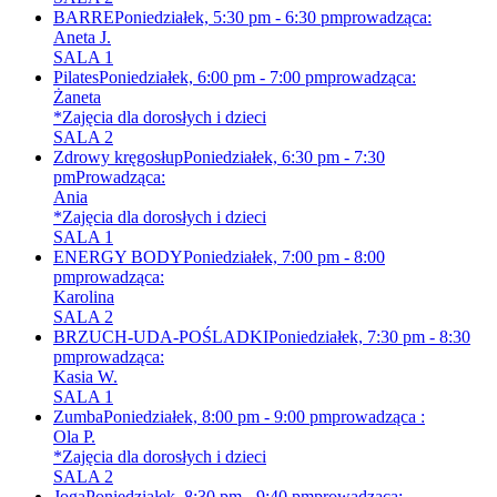
BARRE
Poniedziałek, 5:30 pm - 6:30 pm
prowadząca:
Aneta J.
SALA 1
Pilates
Poniedziałek, 6:00 pm - 7:00 pm
prowadząca:
Żaneta
*Zajęcia dla dorosłych i dzieci
SALA 2
Zdrowy kręgosłup
Poniedziałek, 6:30 pm - 7:30
pm
Prowadząca:
Ania
*Zajęcia dla dorosłych i dzieci
SALA 1
ENERGY BODY
Poniedziałek, 7:00 pm - 8:00
pm
prowadząca:
Karolina
SALA 2
BRZUCH-UDA-POŚLADKI
Poniedziałek, 7:30 pm - 8:30
pm
prowadząca:
Kasia W.
SALA 1
Zumba
Poniedziałek, 8:00 pm - 9:00 pm
prowadząca :
Ola P.
*Zajęcia dla dorosłych i dzieci
SALA 2
Joga
Poniedziałek, 8:30 pm - 9:40 pm
prowadząca: