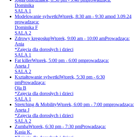
Dominika
SALA 1
Modelowanie sylwetki
Wtorek, 8:30 am - 9:30 am
od 3.09.24
prowadząca:
Dominika F
SALA 2
Zdrowy kręgosłup
Wtorek, 9:00 am - 10:00 am
Prowadząca:
Ania
*Zajęcia dla dorosłych i dzieci
SALA 1
Fat killer
Wtorek, 5:00 pm - 6:00 pm
prowadząca:
Aneta J
SALA 2
Kształtowanie sylwetki
Wtorek, 5:30 pm - 6:30
pm
Prowadząca:
Ola B
*Zajęcia dla dorosłych i dzieci
SALA 1
Stretching & Mobility
Wtorek, 6:00 pm - 7:00 pm
prowadząca:
Aneta J
*Zajęcia dla dorosłych i dzieci
SALA 2
Zumba
Wtorek, 6:30 pm - 7:30 pm
Prowadząca:
Kasia K.