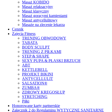
Masaż KOBIDO
Masaż relaksacyjny
Masaż klasyczny
Masaż gorącymi kamieniami
Masaż antycellulitowy
Masaże na zlecenie lekarza
Cennik
Zajęcia Fitness
TRENING OBWODOWY
TABATA
BODY SCULPT
TRENING Z PIŁKAMI
STEP & SHAPE
SEXY PUPA & PŁASKI BRZUCH
ABT
KETTLEBELL
PROJEKT BIKINI
ANTYCELLULIT
SALSATION®
ZUMBA®
ZDROWY KRĘGOSŁUP
STRETCHING
Piłki
Honorowane karty partnerskie
Załącznik 2 do Regulaminu WYTYCZNE SANITARNE