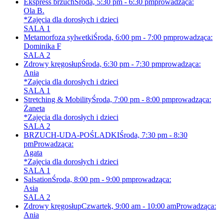
Ekspress brzuch
Środa, 5:30 pm - 6:30 pm
prowadząca:
Ola B.
*Zajęcia dla dorosłych i dzieci
SALA 1
Metamorfoza sylwetki
Środa, 6:00 pm - 7:00 pm
prowadząca:
Dominika F
SALA 2
Zdrowy kręgosłup
Środa, 6:30 pm - 7:30 pm
prowadząca:
Ania
*Zajęcia dla dorosłych i dzieci
SALA 1
Stretching & Mobility
Środa, 7:00 pm - 8:00 pm
prowadząca:
Żaneta
*Zajęcia dla dorosłych i dzieci
SALA 2
BRZUCH-UDA-POŚLADKI
Środa, 7:30 pm - 8:30
pm
Prowadząca:
Agata
*Zajęcia dla dorosłych i dzieci
SALA 1
Salsation
Środa, 8:00 pm - 9:00 pm
prowadząca:
Asia
SALA 2
Zdrowy kręgosłup
Czwartek, 9:00 am - 10:00 am
Prowadząca:
Ania