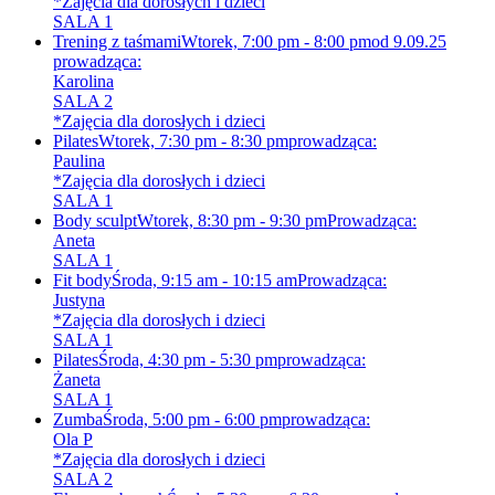
*Zajęcia dla dorosłych i dzieci
SALA 1
Trening z taśmami
Wtorek, 7:00 pm - 8:00 pm
od 9.09.25
prowadząca:
Karolina
SALA 2
*Zajęcia dla dorosłych i dzieci
Pilates
Wtorek, 7:30 pm - 8:30 pm
prowadząca:
Paulina
*Zajęcia dla dorosłych i dzieci
SALA 1
Body sculpt
Wtorek, 8:30 pm - 9:30 pm
Prowadząca:
Aneta
SALA 1
Fit body
Środa, 9:15 am - 10:15 am
Prowadząca:
Justyna
*Zajęcia dla dorosłych i dzieci
SALA 1
Pilates
Środa, 4:30 pm - 5:30 pm
prowadząca:
Żaneta
SALA 1
Zumba
Środa, 5:00 pm - 6:00 pm
prowadząca:
Ola P
*Zajęcia dla dorosłych i dzieci
SALA 2