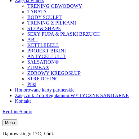
Zajęcia Fitness
TRENING OBWODOWY
TABATA
BODY SCULPT
TRENING Z PIŁKAMI
STEP & SHAPE
SEXY PUPA & PŁASKI BRZUCH
ABT
KETTLEBELL
PROJEKT BIKINI
ANTYCELLULIT
SALSATION®
ZUMBA®
ZDROWY KRĘGOSŁUP
STRETCHING
Piłki
Honorowane karty partnerskie
Załącznik 2 do Regulaminu WYTYCZNE SANITARNE
Kontakt
Red
Line
Studio
Menu
Dąbrowskiego 17C, Łódź