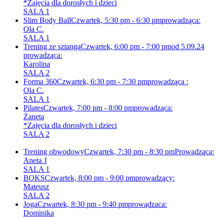
*Zajęcia dla dorosłych i dzieci
SALA 1
Slim Body Ball
Czwartek, 5:30 pm - 6:30 pm
prowadząca:
Ola C.
SALA 1
Trening ze sztangą
Czwartek, 6:00 pm - 7:00 pm
od 5.09.24
prowadząca:
Karolina
SALA 2
Forma 360
Czwartek, 6:30 pm - 7:30 pm
prowadząca :
Ola C.
SALA 1
Pilates
Czwartek, 7:00 pm - 8:00 pm
prowadząca:
Żaneta
*Zajęcia dla dorosłych i dzieci
SALA 2
Trening obwodowy
Czwartek, 7:30 pm - 8:30 pm
Prowadząca:
Aneta J
SALA 1
BOKS
Czwartek, 8:00 pm - 9:00 pm
prowadzący:
Mateusz
SALA 2
Joga
Czwartek, 8:30 pm - 9:40 pm
prowądzaca:
Dominika